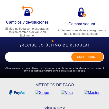
Cambios y devoluciones
Compra segura
Si algo no llega como esperabas,
Protegemos tus datos y aseguramos
solicita cambio o devolución
que tu pago sea confiable.
fácilmente.
¡RECIBE LO ÚLTIMO DE KLIQUEA!
SUSCRIBIRME
Al suscribirme, acepto el
Aviso de Privacidad
y los
Términos y Condiciones
, así como el
envío de noticias y promociones exclusivas de Kliquea.
MÉTODOS DE PAGO
SÍGUENOS