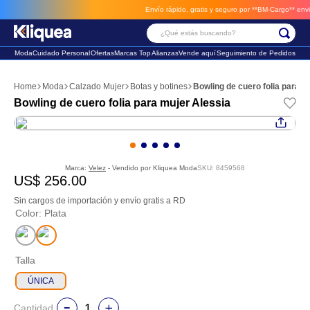
Envío rápido, gratis y seguro por **BM-Cargo**
envios a través de BM-Cargo
¿Qué estás buscando?
Moda
Cuidado Personal
Ofertas
Marcas Top
Alianzas
Vende aquí
Seguimiento de Pedidos
Términos Más Buscados
Moda
Calzado Mujer
Botas y botines
Bowling de cuero folia para m
1
.
chaleco
Bowling de cuero folia para mujer Alessia
2
.
sandalia
3
.
futbol
Marca:
Velez
- Vendido por
Kliquea Moda
SKU
:
8459568
US$
256
.
00
Sin cargos de importación y envío gratis a RD
Color
:
Plata
Talla
ÚNICA
Cantidad