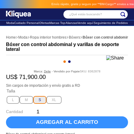
Envío rápido, gratis y seguro por **BM-Cargo**
envios a través de BM-Cargo
¿Qué estás buscando?
Moda
Cuidado Personal
Ofertas
Marcas Top
Alianzas
Vende aquí
Seguimiento de Pedidos
Términos Más Buscados
Moda
Ropa interior hombres
Bóxers
Bóxer con control abdominal y 
1
.
faldas
Bóxer con control abdominal y varillas de soporte
lateral
2
.
futbol
3
.
sandalia
Marca:
Delie
- Vendido por
Fajate
SKU
:
8362878
US$
71
,
900
.
00
Sin cargos de importación y envío gratis a RD
Talla
L
M
S
XL
Cantidad
AGREGAR AL CARRITO
Bóxer de control abdominal con soporte lateral