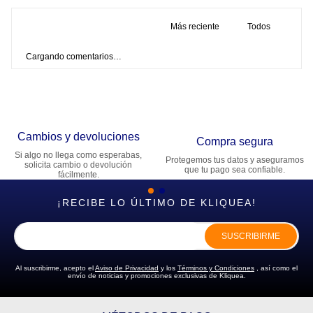
Más reciente
Todos
Cargando comentarios…
Cambios y devoluciones
Compra segura
Si algo no llega como esperabas,
Protegemos tus datos y aseguramos
solicita cambio o devolución
que tu pago sea confiable.
fácilmente.
¡RECIBE LO ÚLTIMO DE KLIQUEA!
SUSCRIBIRME
Al suscribirme, acepto el
Aviso de Privacidad
y los
Términos y Condiciones
, así como el
envío de noticias y promociones exclusivas de Kliquea.