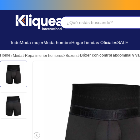
¿Qué estás buscando?
Términos Más Buscados
1
.
faldas
Todo
Moda mujer
Moda hombre
Hogar
Tiendas Oficiales
SALE
2
.
futbol
Bóxer con control abdominal y var
Moda
Ropa interior hombres
Bóxers
3
.
sandalia