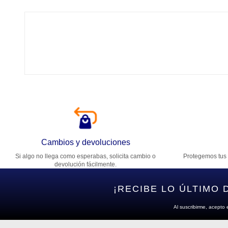
Tí
Ca
T
Di
Cambios y devoluciones
Si algo no llega como esperabas, solicita cambio o
Protegemos tus 
Es
devolución fácilmente.
¡RECIBE LO ÚLTIMO 
Al suscribirme, acepto 