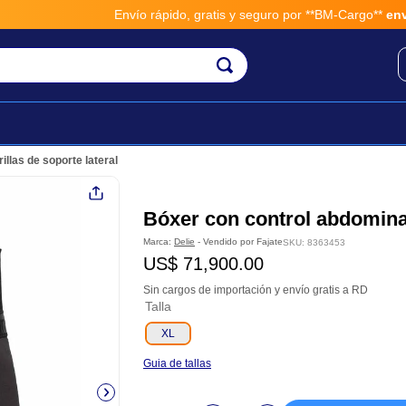
Envío rápido, gratis y seguro por **BM-Cargo**
envios 
illas de soporte lateral
Bóxer con control abdominal 
Marca:
Delie
- Vendido por
Fajate
SKU
:
8363453
US$
71
,
900
.
00
Sin cargos de importación y envío gratis a RD
Talla
XL
Guia de tallas