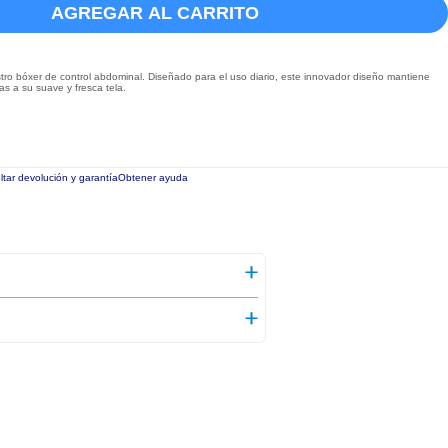
AGREGAR AL CARRITO
ro bóxer de control abdominal. Diseñado para el uso diario, este innovador diseño mantiene
as a su suave y fresca tela.
tar devolución y garantía
Obtener ayuda