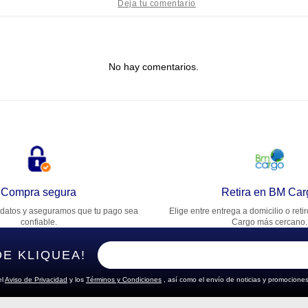
tulo
No hay comentarios.
lifica el producto de 1 a 5 estrellas
★
★
★
★
★
u nombre
rección de email
Compra segura
Retira en BM Car
datos y aseguramos que tu pago sea
Elige entre entrega a domicilio o reti
cribe un comentario
confiable.
Cargo más cercano.
DE KLIQUEA!
el
Aviso de Privacidad
y los
Términos y Condiciones
, así como el envío de noticias y promociones