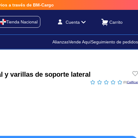
a través de BM-Cargo
Tienda Nacional
Cuenta
Alianzas
Vende Aquí
Seguimiento de pedidos
y varillas de soporte lateral
☆
☆
☆
☆
☆
(
0
)