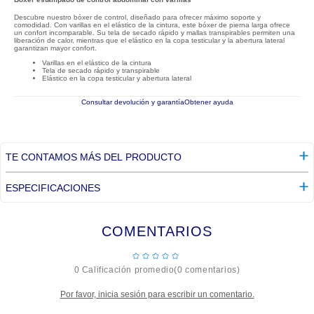
Descubre nuestro bóxer de control, diseñado para ofrecer máximo soporte y
comodidad. Con varillas en el elástico de la cintura, este bóxer de pierna larga ofrece
un confort incomparable. Su tela de secado rápido y mallas transpirables permiten una
liberación de calor, mientras que el elástico en la copa testicular y la abertura lateral
garantizan mayor confort.
Varillas en el elástico de la cintura
Tela de secado rápido y transpirable
Elástico en la copa testicular y abertura lateral
Consultar devolución y garantía
Obtener ayuda
TE CONTAMOS MÁS DEL PRODUCTO
ESPECIFICACIONES
COMENTARIOS
☆
☆
☆
☆
☆
0 Calificación promedio
(0 comentarios)
Por favor, inicia sesión para escribir un comentario.