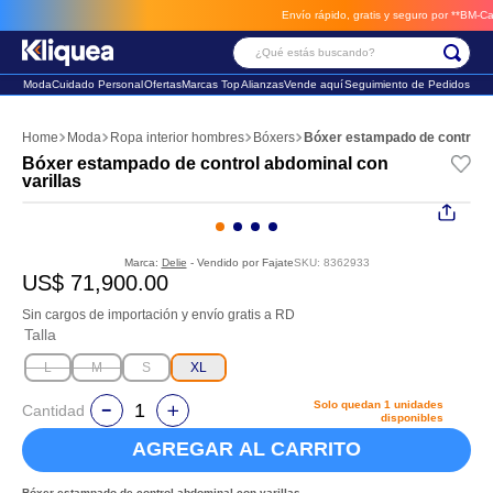
Envío rápido, gratis y seguro por **BM-Cargo*
¿Qué estás buscando?
Moda
Cuidado Personal
Ofertas
Marcas Top
Alianzas
Vende aquí
Seguimiento de Pedidos
Términos Más Buscados
Moda
Ropa interior hombres
Bóxers
Bóxer estampado de control a
1
.
faldas
Bóxer estampado de control abdominal con
varillas
2
.
sandalia
3
.
futbol
Marca:
Delie
- Vendido por
Fajate
SKU
:
8362933
US$
71
,
900
.
00
Sin cargos de importación y envío gratis a RD
Talla
L
M
S
XL
Solo quedan
1
unidades
Cantidad
disponibles
AGREGAR AL CARRITO
Bóxer estampado de control abdominal con varillas