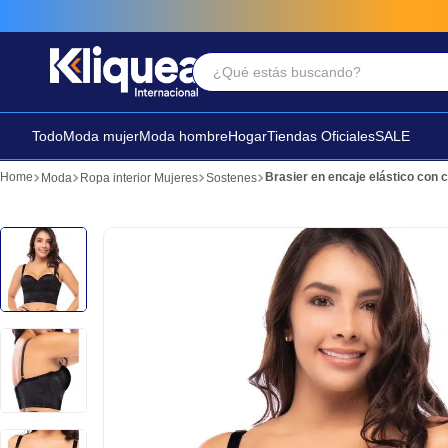
¿Qué estás buscando?
Términos Más Buscados
1
.
faldas
Todo
Moda mujer
Moda hombre
Hogar
Tiendas Oficiales
SALE
2
.
sandalia
Brasier en encaje elástico con 
Moda
Ropa interior Mujeres
Sostenes
3
.
futbol