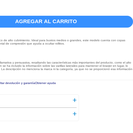
AGREGAR AL CARRITO
tico de alto cubrimiento. Ideal para bustos medios o grandes, este modelo cuenta con copas
al de compresión que ayuda a ocultar rollitos.
llamativa y persuasiva, resaltando las características más importantes del producto, como el alto
se ha incluido la información sobre las varillas laterales para mantener el brasier en lugar, lo
La descripción no menciona la marca ni la categoría, ya que no se proporcionó esa información
tar devolución y garantía
Obtener ayuda