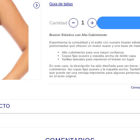
Guia de tallas
Cantidad
Brasier Elástico con Alto Cubrimiento
Experimenta la comodidad y el estilo con nuestro brasier elás
prehormadas que ofrecen un realce suave y una base de materi
Alto cubrimiento para una mayor confianza
Copas fijas suaves y espalda ancha de doble capa
Varillas laterales para mantener el brasier en lugar
En este caso, la descripción ha sido diseñada para ser breve, 
cubrimiento, las copas fijas suaves y la espalda ancha. También 
que puede ser una ventaja importante para algunas personas. 
en el texto original.
Consul
UCTO