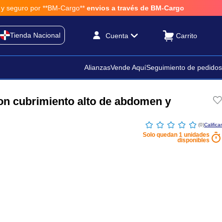
por **BM-Cargo**
envios a través de BM-Cargo
Tienda Nacional
Cuenta
Alianzas
Vende Aquí
Seguimiento de pedidos
con cubrimiento alto de abdomen y
☆
☆
☆
☆
☆
(
0
)
Solo quedan
1
unidades
disponibles