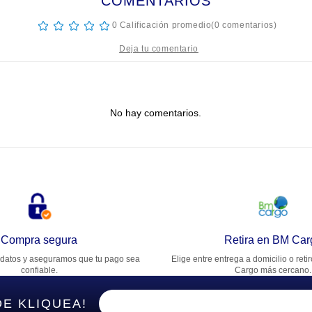
COMENTARIOS
☆
☆
☆
☆
☆
0 Calificación promedio
(0 comentarios)
tulo
No hay comentarios.
lifica el producto de 1 a 5 estrellas
★
★
★
★
★
u nombre
rección de email
Compra segura
Retira en BM Car
datos y aseguramos que tu pago sea
Elige entre entrega a domicilio o reti
cribe un comentario
confiable.
Cargo más cercano.
DE KLIQUEA!