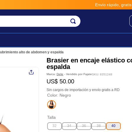
Envío rápido, gratis y seguro 
cubrimiento alto de abdomen y espalda
Brasier en encaje elástico 
espalda
Marca:
Delie
- Vendido por
Fajate
SKU
:
8351248
US$
50
.
00
Sin cargos de importación y envío gratis a RD
Color
:
Negro
Talla
32
34
36
38
40