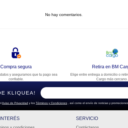
tulo
No hay comentarios.
lifica el producto de 1 a 5 estrellas
★
★
★
★
★
u nombre
rección de email
Compra segura
Retira en BM Car
datos y aseguramos que tu pago sea
Elige entre entrega a domicilio o reti
cribe un comentario
confiable.
Cargo más cercano.
DE KLIQUEA!
el
Aviso de Privacidad
y los
Términos y Condiciones
, así como el envío de noticias y promociones
ENVIAR COMENTARIO
 INTERÉS
SERVICIO
inos y condiciones
Contáctanos