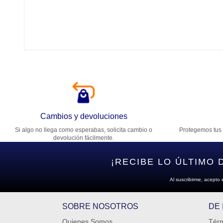
Tí
Ca
T
Di
Cambios y devoluciones
Si algo no llega como esperabas, solicita cambio o
Protegemos tus 
Es
devolución fácilmente.
¡RECIBE LO ÚLTIMO 
Al suscribirme, acepto 
SOBRE NOSOTROS
DE
Quienes Somos
Térm