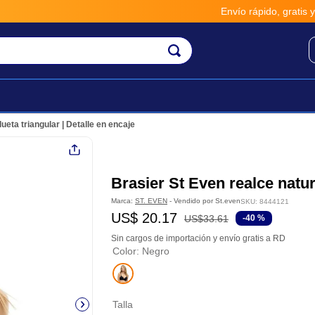
Envío rápido, gratis y seguro p
lueta triangular | Detalle en encaje
Brasier St Even realce natura
Marca:
ST. EVEN
- Vendido por
St.even
SKU
:
8444121
US$
20
.
17
US$
33
.
61
-
40 %
Sin cargos de importación y envío gratis a RD
Color
:
Negro
Talla