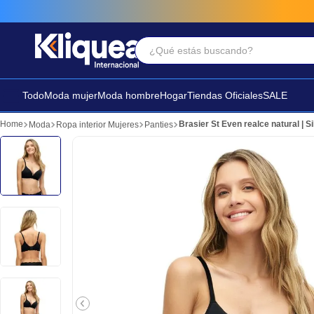
¿Qué estás buscando?
Términos Más Buscados
1
.
faldas
Todo
Moda mujer
Moda hombre
Hogar
Tiendas Oficiales
SALE
2
.
sandalia
Brasier St Even realce natural | Si
Moda
Ropa interior Mujeres
Panties
3
.
futbol