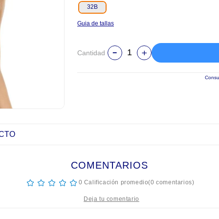
32B
Guia de tallas
Cantidad
Consul
UCTO
COMENTARIOS
☆
☆
☆
☆
☆
0 Calificación promedio
(0 comentarios)