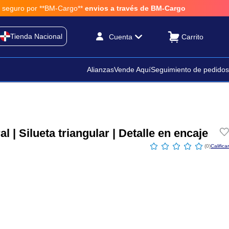
or **BM-Cargo**
envios a través de BM-Cargo
Tienda Nacional
Cuenta
Alianzas
Vende Aquí
Seguimiento de pedidos
l | Silueta triangular | Detalle en encaje
☆
☆
☆
☆
☆
(
0
)