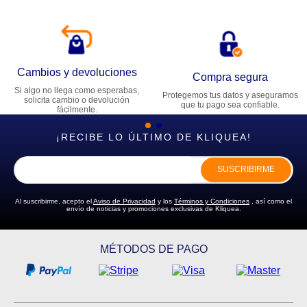
Cambios y devoluciones
Compra segura
Si algo no llega como esperabas,
Protegemos tus datos y aseguramos
solicita cambio o devolución
que tu pago sea confiable.
fácilmente.
¡RECIBE LO ÚLTIMO DE KLIQUEA!
SUSCRIBIRME
Al suscribirme, acepto el
Aviso de Privacidad
y los
Términos y Condiciones
, así como el
envío de noticias y promociones exclusivas de Kliquea.
MÉTODOS DE PAGO