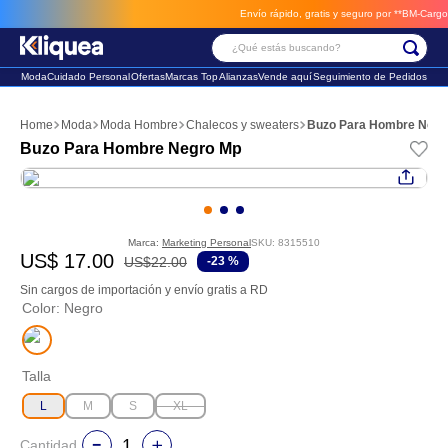
Envío rápido, gratis y seguro por **BM-Cargo**
en
¿Qué estás buscando?
Moda
Cuidado Personal
Ofertas
Marcas Top
Alianzas
Vende aquí
Seguimiento de Pedidos
Términos Más Buscados
Moda
Moda Hombre
Chalecos y sweaters
Buzo Para Hombre Negr
1
.
faldas
Buzo Para Hombre Negro Mp
2
.
sandalia
3
.
futbol
Marca:
Marketing Personal
SKU
:
8315510
US$
17
.
00
US$
22
.
00
-
23 %
Sin cargos de importación y envío gratis a RD
Color
:
Negro
Talla
L
M
S
XL
Cantidad