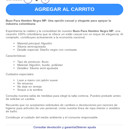
AGREGAR AL CARRITO
Buzo Para Hombre Negro MP: Una opción casual y elegante para apoyar la
industria colombiana
Experimenta la calidez y la comodidad de nuestro
Buzo Para Hombre Negro MP
, una
creación 100% colombiana que te ofrece un estilo casual con un toque de elegancia. Al
comprarlo, contribuyes activamente a la economía nacional.
Material principal: Algodón
Silueta semi-ajustada
Detalle especial: Diseño negro con contraste
Características:
Tipo de producto: Buzo
Material: Algodón, burde, poliéster
Detalles: Silueta semi ajustada
Cuidados especiales:
Lave a mano con jabón suave
No retuerza
No deje en remojo
Seque a la sombra
Consulta nuestra tabla de medidas para elegir la talla correcta. Puedes probarlo antes
de solicitar un cambio.
Recuerda que no aceptamos solicitudes de cambios o devoluciones por razones de
higiene para artículos de uso personal, como nuestra línea de ropa interior o vestidos
de baño.
Contribuye al cuidado del medio ambiente y el consumo responsable.
Consultar devolución y garantía
Obtener ayuda