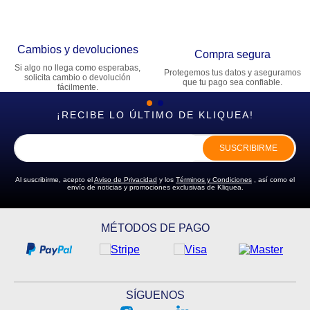
Cambios y devoluciones
Compra segura
Si algo no llega como esperabas,
Protegemos tus datos y aseguramos
solicita cambio o devolución
que tu pago sea confiable.
fácilmente.
¡RECIBE LO ÚLTIMO DE KLIQUEA!
SUSCRIBIRME
Al suscribirme, acepto el
Aviso de Privacidad
y los
Términos y Condiciones
, así como el
envío de noticias y promociones exclusivas de Kliquea.
MÉTODOS DE PAGO
SÍGUENOS