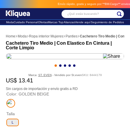
Envío rápido, gratis y seguro por **BM-Cargo**
envios a 
¿Qué estás buscando?
Moda
Cuidado Personal
Ofertas
Marcas Top
Alianzas
Vende aquí
Seguimiento de Pedidos
Términos Más Buscados
Moda
Ropa interior Mujeres
Panties
Cachetero Tiro Medio | Con Ela
1
.
faldas
Cachetero Tiro Medio | Con Elastico En Cintura |
Corte Limpio
2
.
futbol
3
.
sandalia
Marca:
ST. EVEN
- Vendido por
St.even
SKU
:
8444179
US$
13
.
41
Sin cargos de importación y envío gratis a RD
Color
:
GOLDEN BEIGE
Talla
L