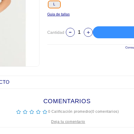
L
Guia de tallas
Cantidad
Consul
UCTO
COMENTARIOS
☆
☆
☆
☆
☆
0 Calificación promedio
(0 comentarios)