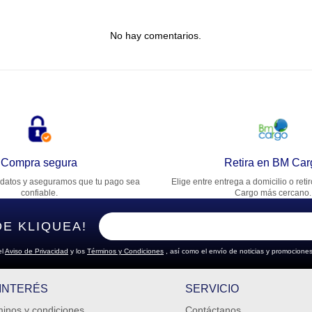
tulo
No hay comentarios.
lifica el producto de 1 a 5 estrellas
★
★
★
★
★
u nombre
rección de email
Compra segura
Retira en BM Car
datos y aseguramos que tu pago sea
Elige entre entrega a domicilio o reti
cribe un comentario
confiable.
Cargo más cercano.
DE KLIQUEA!
el
Aviso de Privacidad
y los
Términos y Condiciones
, así como el envío de noticias y promociones
ENVIAR COMENTARIO
 INTERÉS
SERVICIO
inos y condiciones
Contáctanos