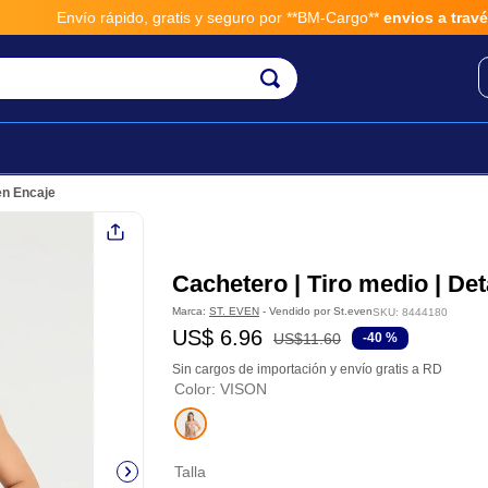
Envío rápido, gratis y seguro por **BM-Cargo**
envios a través d
en Encaje
Cachetero | Tiro medio | Det
Marca:
ST. EVEN
- Vendido por
St.even
SKU
:
8444180
US$
6
.
96
US$
11
.
60
-
40 %
Sin cargos de importación y envío gratis a RD
Color
:
VISON
Talla