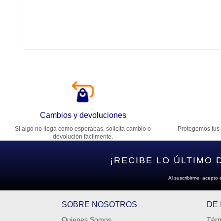
Tí
Ca
T
Di
Cambios y devoluciones
Si algo no llega como esperabas, solicita cambio o
Protegemos tus 
Es
devolución fácilmente.
¡RECIBE LO ÚLTIMO 
Al suscribirme, acepto 
SOBRE NOSOTROS
DE
Quienes Somos
Térm