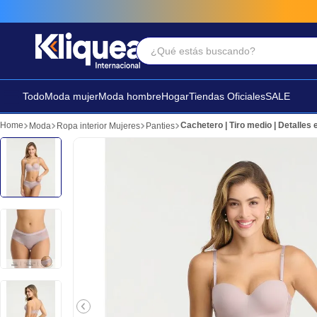
¿Qué estás buscando?
Términos Más Buscados
1
.
faldas
Todo
Moda mujer
Moda hombre
Hogar
Tiendas Oficiales
SALE
2
.
sandalia
Cachetero | Tiro medio | Detalles 
Moda
Ropa interior Mujeres
Panties
3
.
futbol