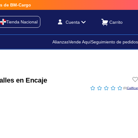
e BM-Cargo
Tienda Nacional
Cuenta
Alianzas
Vende Aquí
Seguimiento de pedidos
alles en Encaje
☆
☆
☆
☆
☆
(
0
)