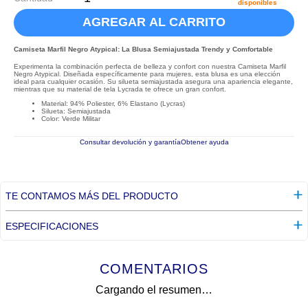
disponibles
AGREGAR AL CARRITO
Camiseta Marfil Negro Atypical: La Blusa Semiajustada Trendy y Comfortable
Experimenta la combinación perfecta de belleza y confort con nuestra Camiseta Marfil
Negro Atypical. Diseñada específicamente para mujeres, esta blusa es una elección
ideal para cualquier ocasión. Su silueta semiajustada asegura una apariencia elegante,
mientras que su material de tela Lycrada te ofrece un gran confort.
Material: 94% Poliester, 6% Elastano (Lycras)
Silueta: Semiajustada
Color: Verde Militar
Consultar devolución y garantía
Obtener ayuda
TE CONTAMOS MÁS DEL PRODUCTO
ESPECIFICACIONES
COMENTARIOS
Cargando el resumen…