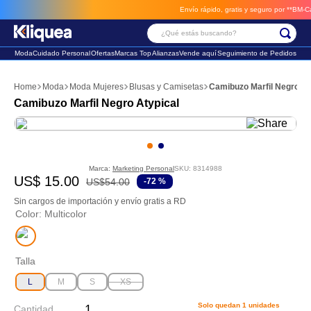
Envío rápido, gratis y seguro por **BM-Cargo
¿Qué estás buscando?
Moda
Cuidado Personal
Ofertas
Marcas Top
Alianzas
Vende aquí
Seguimiento de Pedidos
Términos Más Buscados
Moda
Moda Mujeres
Blusas y Camisetas
Camibuzo Marfil Negro At
1
.
faldas
Camibuzo Marfil Negro Atypical
2
.
sandalia
3
.
futbol
Marca:
Marketing Personal
SKU
:
8314988
US$
15
.
00
US$
54
.
00
-
72 %
Sin cargos de importación y envío gratis a RD
Color
:
Multicolor
Talla
L
M
S
XS
Solo quedan
1
unidades
Cantidad