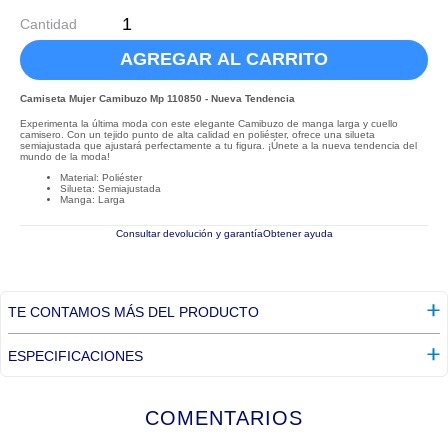
Cantidad
AGREGAR AL CARRITO
Camiseta Mujer Camibuzo Mp 110850 - Nueva Tendencia
Experimenta la última moda con este elegante Camibuzo de manga larga y cuello
camisero. Con un tejido punto de alta calidad en poliéster, ofrece una silueta
semiajustada que ajustará perfectamente a tu figura. ¡Únete a la nueva tendencia del
mundo de la moda!
Material: Poliéster
Silueta: Semiajustada
Manga: Larga
Consultar devolución y garantía
Obtener ayuda
TE CONTAMOS MÁS DEL PRODUCTO
ESPECIFICACIONES
COMENTARIOS