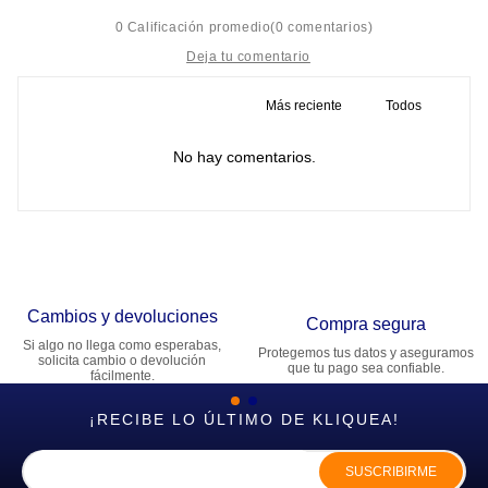
☆
☆
☆
☆
☆
0 Calificación promedio
(0 comentarios)
Más reciente
Todos
Título
No hay comentarios.
Califica el producto de 1 a 5 estrellas
★
★
★
★
★
Tu nombre
Cambios y devoluciones
Dirección de email
Compra segura
Si algo no llega como esperabas,
Protegemos tus datos y aseguramos
solicita cambio o devolución
que tu pago sea confiable.
fácilmente.
Escribe un comentario
¡RECIBE LO ÚLTIMO DE KLIQUEA!
SUSCRIBIRME