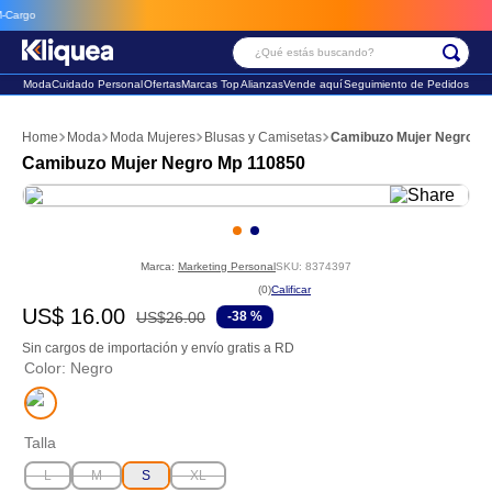
rgo
¿Qué estás buscando?
Moda
Cuidado Personal
Ofertas
Marcas Top
Alianzas
Vende aquí
Seguimiento de Pedidos
Términos Más Buscados
Moda
Moda Mujeres
Blusas y Camisetas
Camibuzo Mujer Negro M
1
.
chaleco
Camibuzo Mujer Negro Mp 110850
2
.
sandalia
3
.
futbol
Marca:
Marketing Personal
SKU
:
8374397
☆
☆
☆
☆
☆
(
0
)
US$
16
.
00
US$
26
.
00
-
38 %
Sin cargos de importación y envío gratis a RD
Color
:
Negro
Talla
L
M
S
XL