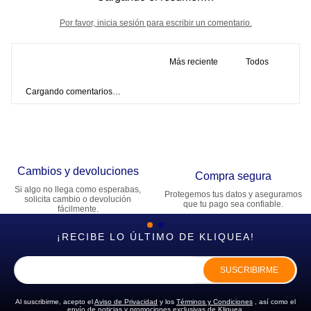
Por favor, inicia sesión para escribir un comentario.
Más reciente
Todos
Cargando comentarios…
Cambios y devoluciones
Compra segura
Si algo no llega como esperabas,
Protegemos tus datos y aseguramos
solicita cambio o devolución
que tu pago sea confiable.
fácilmente.
¡RECIBE LO ÚLTIMO DE KLIQUEA!
SUSCRIBIRME
Al suscribirme, acepto el
Aviso de Privacidad
y los
Términos y Condiciones
, así como el
envío de noticias y promociones exclusivas de Kliquea.