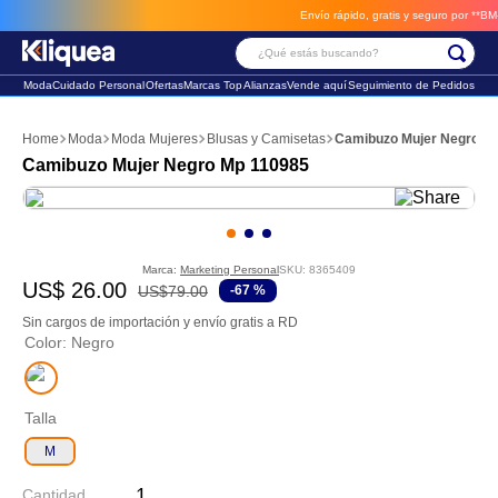
Envío rápido, gratis y seguro por **BM-Ca
¿Qué estás buscando?
Moda
Cuidado Personal
Ofertas
Marcas Top
Alianzas
Vende aquí
Seguimiento de Pedidos
Términos Más Buscados
Moda
Moda Mujeres
Blusas y Camisetas
Camibuzo Mujer Negro M
1
.
chaleco
Camibuzo Mujer Negro Mp 110985
2
.
sandalia
3
.
futbol
Marca:
Marketing Personal
SKU
:
8365409
US$
26
.
00
US$
79
.
00
-
67 %
Sin cargos de importación y envío gratis a RD
Color
:
Negro
Talla
M
Cantidad