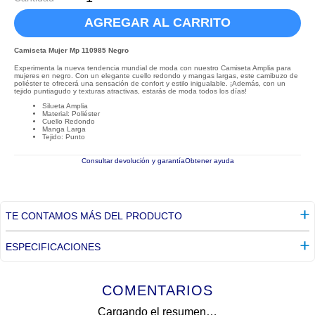
AGREGAR AL CARRITO
Camiseta Mujer Mp 110985 Negro
Experimenta la nueva tendencia mundial de moda con nuestro Camiseta Amplia para
mujeres en negro. Con un elegante cuello redondo y mangas largas, este camibuzo de
poliéster te ofrecerá una sensación de confort y estilo inigualable. ¡Además, con un
tejido puntiagudo y texturas atractivas, estarás de moda todos los días!
Silueta Amplia
Material: Poliéster
Cuello Redondo
Manga Larga
Tejido: Punto
Consultar devolución y garantía
Obtener ayuda
TE CONTAMOS MÁS DEL PRODUCTO
ESPECIFICACIONES
COMENTARIOS
Cargando el resumen…