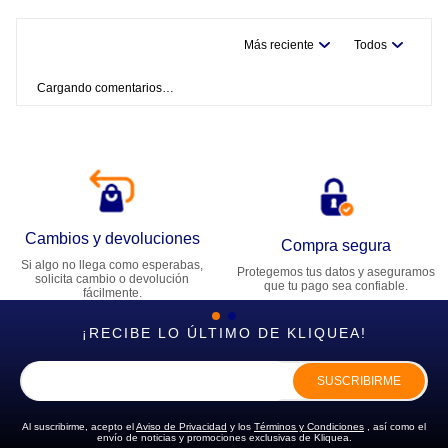
Más reciente
Todos
Cargando comentarios…
Cambios y devoluciones
Compra segura
Si algo no llega como esperabas,
Protegemos tus datos y aseguramos
solicita cambio o devolución
que tu pago sea confiable.
fácilmente.
¡RECIBE LO ÚLTIMO DE KLIQUEA!
SUSCRIBIRME
Al suscribirme, acepto el
Aviso de Privacidad
y los
Términos y Condiciones
, así como el
envío de noticias y promociones exclusivas de Kliquea.