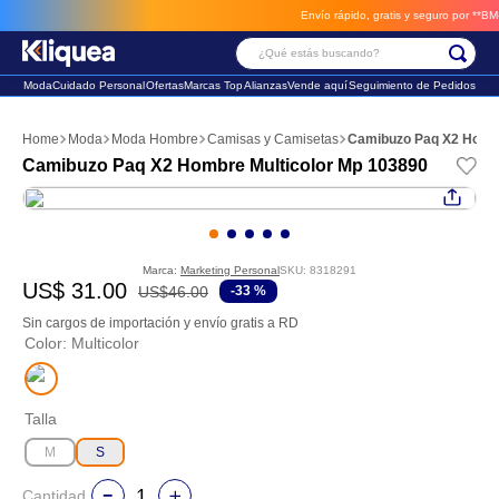
Envío rápido, gratis y seguro por **BM-Car
¿Qué estás buscando?
Moda
Cuidado Personal
Ofertas
Marcas Top
Alianzas
Vende aquí
Seguimiento de Pedidos
Términos Más Buscados
Moda
Moda Hombre
Camisas y Camisetas
Camibuzo Paq X2 Hombr
1
.
vestido
Camibuzo Paq X2 Hombre Multicolor Mp 103890
2
.
faldas
3
.
sandalia
Marca:
Marketing Personal
SKU
:
8318291
US$
31
.
00
US$
46
.
00
-
33 %
Sin cargos de importación y envío gratis a RD
Color
:
Multicolor
Talla
M
S
Cantidad