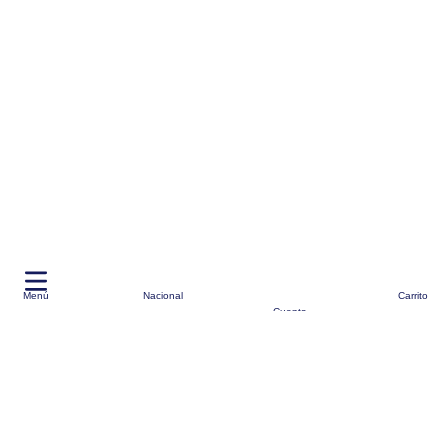
Menú
Nacional
Carrito
Cuenta
*
envios a través de BM-Cargo
Moda
Cuidado Personal
Ofertas
Marcas Top
Alianzas
Vende aquí
Seguimiento de Pedidos