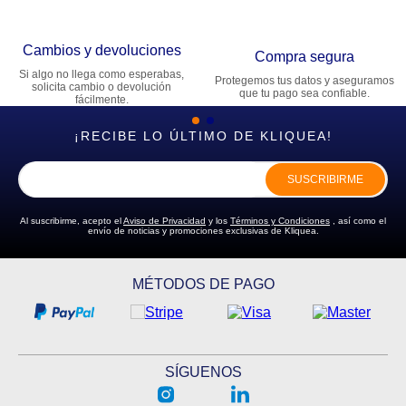
Cambios y devoluciones
Compra segura
Si algo no llega como esperabas,
Protegemos tus datos y aseguramos
solicita cambio o devolución
que tu pago sea confiable.
fácilmente.
¡RECIBE LO ÚLTIMO DE KLIQUEA!
SUSCRIBIRME
Al suscribirme, acepto el
Aviso de Privacidad
y los
Términos y Condiciones
, así como el
envío de noticias y promociones exclusivas de Kliquea.
MÉTODOS DE PAGO
SÍGUENOS