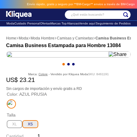
Envío rápido, gratis y seguro por **BM-Cargo**
envios a través de BM-Cargo
¿Qué estás buscando?
Moda
Cuidado Personal
Ofertas
Marcas Top
Alianzas
Vende aquí
Seguimiento de Pedidos
Términos Más Buscados
Moda
Moda Hombre
Camisas y Camisetas
Camisa Business Esta
1
.
chaleco
Camisa Business Estampada para Hombre 13084
2
.
sandalia
3
.
futbol
Marca:
Colore
- Vendido por
Kliquea Moda
SKU
:
8461191
US$
23
.
21
Sin cargos de importación y envío gratis a RD
Color
:
AZUL PRUSIA
Talla
XL
XS
Cantidad