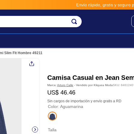
Envío rápido, gratis y seguro por 
i Slim Fit Hombre 49211
Camisa Casual en Jean Sem
Marca:
Arturo Calle
- Vendido por
Kliquea Moda
SKU
:
8461240
US$
46
.
46
Sin cargos de importación y envío gratis a RD
Color
:
Aguamarina
Talla