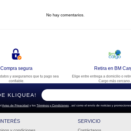
tulo
No hay comentarios.
lifica el producto de 1 a 5 estrellas
★
★
★
★
★
u nombre
rección de email
Compra segura
Retira en BM Car
datos y aseguramos que tu pago sea
Elige entre entrega a domicilio o reti
cribe un comentario
confiable.
Cargo más cercano.
DE KLIQUEA!
el
Aviso de Privacidad
y los
Términos y Condiciones
, así como el envío de noticias y promociones
ENVIAR COMENTARIO
 INTERÉS
SERVICIO
inos y condiciones
Contáctanos