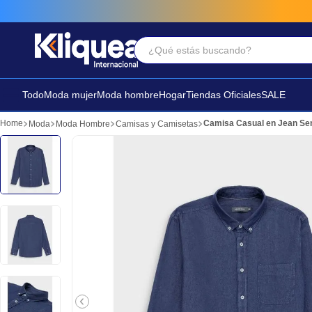
¿Qué estás buscando?
Términos Más Buscados
1
.
vestido
Todo
Moda mujer
Moda hombre
Hogar
Tiendas Oficiales
SALE
2
.
faldas
Camisa Casual en Jean Sem
Moda
Moda Hombre
Camisas y Camisetas
3
.
sandalia