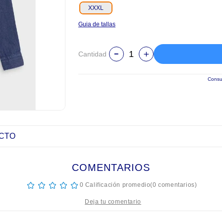
XXXL
Guia de tallas
Cantidad
Consul
UCTO
COMENTARIOS
☆
☆
☆
☆
☆
0 Calificación promedio
(0 comentarios)