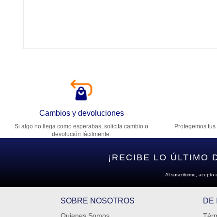
Tí
Ca
T
Di
Cambios y devoluciones
Si algo no llega como esperabas, solicita cambio o
Protegemos tus 
Es
devolución fácilmente.
¡RECIBE LO ÚLTIMO 
Al suscribirme, acepto 
SOBRE NOSOTROS
DE
Quienes Somos
Térm