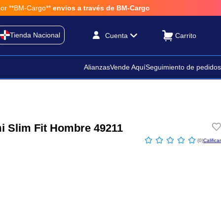
**BM-Cargo**
envios a través de BM-Cargo
Tienda Nacional
Cuenta
Alianzas
Vende Aquí
Seguimiento de pedidos
i Slim Fit Hombre 49211
☆
☆
☆
☆
☆
(
0
)