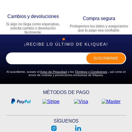
Cambios y devoluciones
Compra segura
Si algo no llega como esperabas,
Protegemos tus datos y aseguramos
solicita cambio o devolución
que tu pago sea confiable.
fácilmente.
¡RECIBE LO ÚLTIMO DE KLIQUEA!
SUSCRIBIRME
Al suscribirme, acepto el
Aviso de Privacidad
y los
Términos y Condiciones
, así como el
envío de noticias y promociones exclusivas de Kliquea.
MÉTODOS DE PAGO
SÍGUENOS