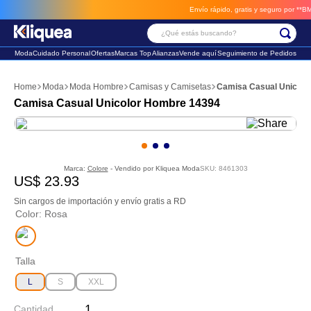
Envío rápido, gratis y seguro por **BM-Ca
¿Qué estás buscando?
Moda
Cuidado Personal
Ofertas
Marcas Top
Alianzas
Vende aquí
Seguimiento de Pedidos
Términos Más Buscados
Moda
Moda Hombre
Camisas y Camisetas
Camisa Casual Unicolo
1
.
chaleco
Camisa Casual Unicolor Hombre 14394
2
.
sandalia
3
.
futbol
Marca:
Colore
- Vendido por
Kliquea Moda
SKU
:
8461303
US$
23
.
93
Sin cargos de importación y envío gratis a RD
Color
:
Rosa
Talla
L
S
XXL
Cantidad