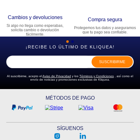
Cambios y devoluciones
Compra segura
Si algo no llega como esperabas,
Protegemos tus datos y aseguramos
solicita cambio o devolución
que tu pago sea confiable.
fácilmente.
¡RECIBE LO ÚLTIMO DE KLIQUEA!
SUSCRIBIRME
Al suscribirme, acepto el
Aviso de Privacidad
y los
Términos y Condiciones
, así como el
envío de noticias y promociones exclusivas de Kliquea.
MÉTODOS DE PAGO
SÍGUENOS