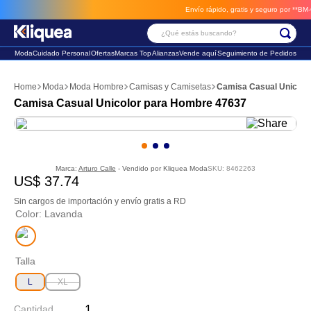
Envío rápido, gratis y seguro por **BM-Car
¿Qué estás buscando?
Moda
Cuidado Personal
Ofertas
Marcas Top
Alianzas
Vende aquí
Seguimiento de Pedidos
Términos Más Buscados
Moda
Moda Hombre
Camisas y Camisetas
Camisa Casual Unicolo
1
.
chaleco
Camisa Casual Unicolor para Hombre 47637
2
.
sandalia
3
.
futbol
Marca:
Arturo Calle
- Vendido por
Kliquea Moda
SKU
:
8462263
US$
37
.
74
Sin cargos de importación y envío gratis a RD
Color
:
Lavanda
Talla
L
XL
Cantidad