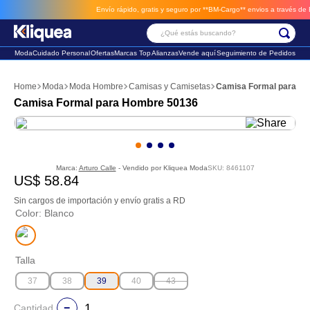
Envío rápido, gratis y seguro por **BM-Cargo**
envios a través de BM-Cargo
¿Qué estás buscando?
Moda
Cuidado Personal
Ofertas
Marcas Top
Alianzas
Vende aquí
Seguimiento de Pedidos
Términos Más Buscados
Moda
Moda Hombre
Camisas y Camisetas
Camisa Formal para H
1
.
faldas
Camisa Formal para Hombre 50136
2
.
sandalia
3
.
futbol
Marca:
Arturo Calle
- Vendido por
Kliquea Moda
SKU
:
8461107
US$
58
.
84
Sin cargos de importación y envío gratis a RD
Color
:
Blanco
Talla
37
38
39
40
43
Cantidad