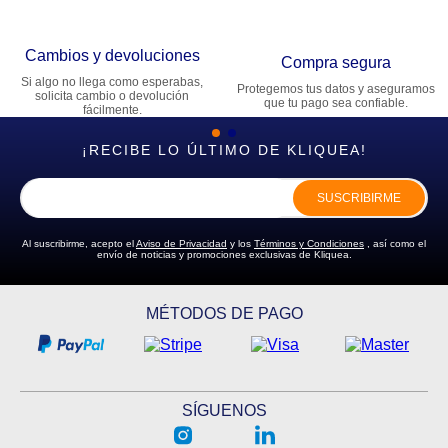
Cambios y devoluciones
Compra segura
Si algo no llega como esperabas,
Protegemos tus datos y aseguramos
solicita cambio o devolución
que tu pago sea confiable.
fácilmente.
¡RECIBE LO ÚLTIMO DE KLIQUEA!
SUSCRIBIRME
Al suscribirme, acepto el
Aviso de Privacidad
y los
Términos y Condiciones
, así como el
envío de noticias y promociones exclusivas de Kliquea.
MÉTODOS DE PAGO
SÍGUENOS