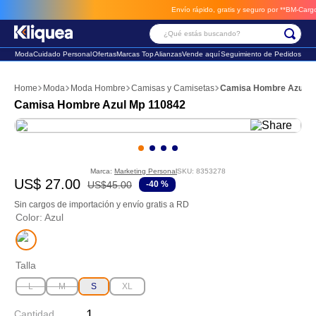
Envío rápido, gratis y seguro por **BM-Cargo**
envios a través de B
¿Qué estás buscando?
Moda
Cuidado Personal
Ofertas
Marcas Top
Alianzas
Vende aquí
Seguimiento de Pedidos
Términos Más Buscados
Moda
Moda Hombre
Camisas y Camisetas
Camisa Hombre Azul M
1
.
chaleco
Camisa Hombre Azul Mp 110842
2
.
sandalia
3
.
futbol
Marca:
Marketing Personal
SKU
:
8353278
US$
27
.
00
US$
45
.
00
-
40 %
Sin cargos de importación y envío gratis a RD
Color
:
Azul
Talla
L
M
S
XL
Cantidad