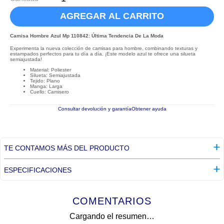
AGREGAR AL CARRITO
Camisa Hombre Azul Mp 110842: Última Tendencia De La Moda
Experimenta la nueva colección de camisas para hombre, combinando texturas y
estampados perfectos para tu día a día. ¡Este modelo azul te ofrece una silueta
semiajustada!
Material: Poliester
Silueta: Semiajustada
Tejido: Plano
Manga: Larga
Cuello: Camisero
Consultar devolución y garantía
Obtener ayuda
TE CONTAMOS MÁS DEL PRODUCTO
ESPECIFICACIONES
COMENTARIOS
Cargando el resumen…