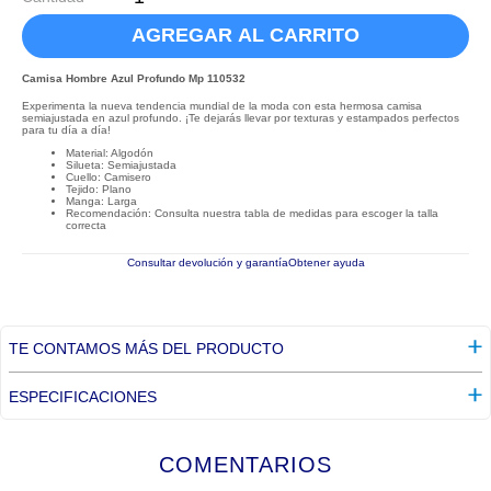
AGREGAR AL CARRITO
Camisa Hombre Azul Profundo Mp 110532
Experimenta la nueva tendencia mundial de la moda con esta hermosa camisa
semiajustada en azul profundo. ¡Te dejarás llevar por texturas y estampados perfectos
para tu día a día!
Material: Algodón
Silueta: Semiajustada
Cuello: Camisero
Tejido: Plano
Manga: Larga
Recomendación: Consulta nuestra tabla de medidas para escoger la talla
correcta
Consultar devolución y garantía
Obtener ayuda
TE CONTAMOS MÁS DEL PRODUCTO
ESPECIFICACIONES
COMENTARIOS