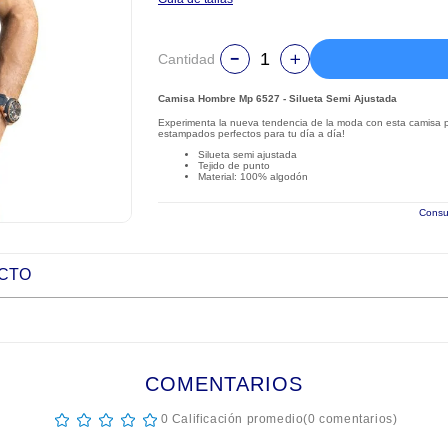
Cantidad
Camisa Hombre Mp 6527 - Silueta Semi Ajustada
Experimenta la nueva tendencia de la moda con esta camisa pa
estampados perfectos para tu día a día!
Silueta semi ajustada
Tejido de punto
Material: 100% algodón
Consul
UCTO
COMENTARIOS
☆
☆
☆
☆
☆
0 Calificación promedio
(0 comentarios)