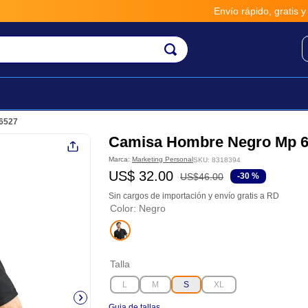
Envío rápido, gratis y seguro po
6527
Camisa Hombre Negro Mp 
Marca:
Marketing Personal
SKU
:
8318394
US$
32
.
00
US$
46
.
00
-
30 %
Sin cargos de importación y envío gratis a RD
Color
:
Negro
Talla
L
M
S
XL
Guia de tallas