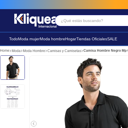
¿Qué estás buscando?
Términos Más Buscados
1
.
faldas
Todo
Moda mujer
Moda hombre
Hogar
Tiendas Oficiales
SALE
2
.
futbol
Camisa Hombre Negro Mp 
Moda
Moda Hombre
Camisas y Camisetas
3
.
sandalia