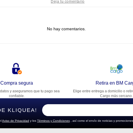
tulo
No hay comentarios.
lifica el producto de 1 a 5 estrellas
★
★
★
★
★
u nombre
rección de email
Compra segura
Retira en BM Car
datos y aseguramos que tu pago sea
Elige entre entrega a domicilio o reti
cribe un comentario
confiable.
Cargo más cercano.
DE KLIQUEA!
el
Aviso de Privacidad
y los
Términos y Condiciones
, así como el envío de noticias y promociones