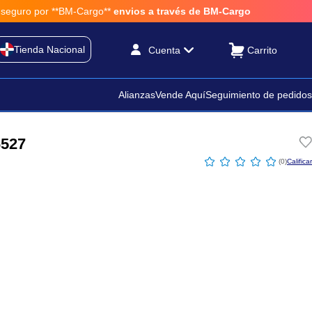
r **BM-Cargo**
envios a través de BM-Cargo
Tienda Nacional
Cuenta
Alianzas
Vende Aquí
Seguimiento de pedidos
6527
☆
☆
☆
☆
☆
(
0
)