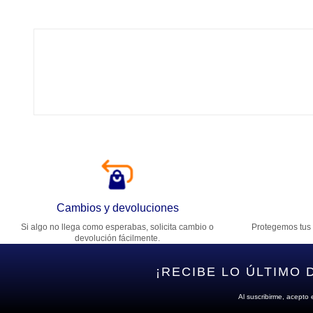
Tí
Ca
T
Di
Cambios y devoluciones
Si algo no llega como esperabas, solicita cambio o
Protegemos tus 
Es
devolución fácilmente.
¡RECIBE LO ÚLTIMO 
Al suscribirme, acepto 