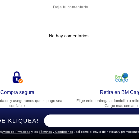
tulo
No hay comentarios.
lifica el producto de 1 a 5 estrellas
★
★
★
★
★
u nombre
rección de email
Compra segura
Retira en BM Car
datos y aseguramos que tu pago sea
Elige entre entrega a domicilio o reti
cribe un comentario
confiable.
Cargo más cercano.
DE KLIQUEA!
el
Aviso de Privacidad
y los
Términos y Condiciones
, así como el envío de noticias y promociones