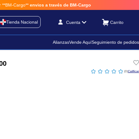
BM-Cargo**
envios a través de BM-Cargo
Tienda Nacional
Cuenta
Alianzas
Vende Aquí
Seguimiento de pedidos
00
☆
☆
☆
☆
☆
(
0
)