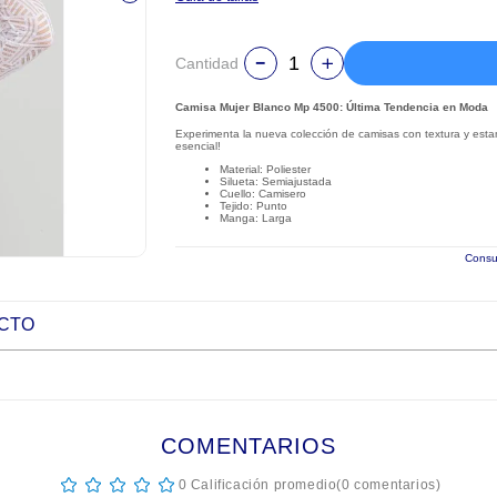
Cantidad
Camisa Mujer Blanco Mp 4500: Última Tendencia en Moda
Experimenta la nueva colección de camisas con textura y estam
esencial!
Material: Poliester
Silueta: Semiajustada
Cuello: Camisero
Tejido: Punto
Manga: Larga
Consul
UCTO
COMENTARIOS
☆
☆
☆
☆
☆
0 Calificación promedio
(0 comentarios)