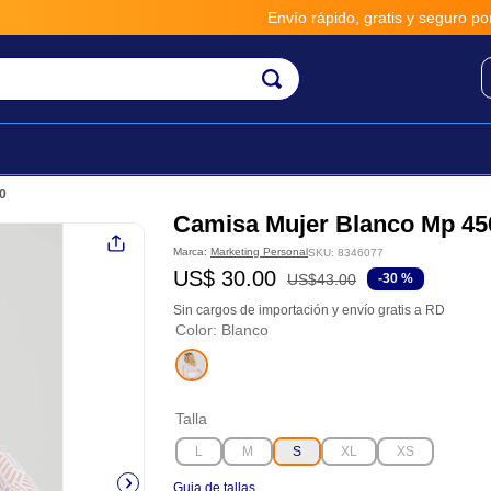
Envío rápido, gratis y seguro por **
0
Camisa Mujer Blanco Mp 45
Marca:
Marketing Personal
SKU
:
8346077
US$
30
.
00
US$
43
.
00
-
30 %
Sin cargos de importación y envío gratis a RD
Color
:
Blanco
Talla
L
M
S
XL
XS
Guia de tallas