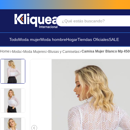
¿Qué estás buscando?
Términos Más Buscados
1
.
vestido
Todo
Moda mujer
Moda hombre
Hogar
Tiendas Oficiales
SALE
2
.
faldas
Camisa Mujer Blanco Mp 450
Moda
Moda Mujeres
Blusas y Camisetas
3
.
sandalia