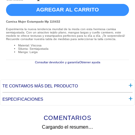
AGREGAR AL CARRITO
Camisa Mujer Estampado Mp 110432
Experimenta la nueva tendencia mundial de la moda con esta hermosa camisa
semiajustada. Con un atractivo tejido plano, mangas largas y cuello camisero, este
modelo te ofrece texturas y estampados perfectos para tu día a día. ¡Te sorprenderá!
Recuerde consultar nuestra tabla de medidas para seleccionar la talla correcta.
Material: Viscosa
Silueta: Semiajustada
Manga: Larga
Consultar devolución y garantía
Obtener ayuda
TE CONTAMOS MÁS DEL PRODUCTO
ESPECIFICACIONES
COMENTARIOS
Cargando el resumen…