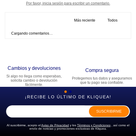
Por favor, inicia sesión para escribir un comentario.
Más reciente
Todos
Cargando comentarios…
Cambios y devoluciones
Compra segura
Si algo no llega como esperabas,
Protegemos tus datos y aseguramos
solicita cambio o devolución
que tu pago sea confiable.
fácilmente.
¡RECIBE LO ÚLTIMO DE KLIQUEA!
SUSCRIBIRME
Al suscribirme, acepto el
Aviso de Privacidad
y los
Términos y Condiciones
, así como el
envío de noticias y promociones exclusivas de Kliquea.