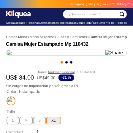
Envío rápido, gratis y seguro por **BM-Cargo**
envio
¿Qué estás buscando?
Moda
Cuidado Personal
Ofertas
Marcas Top
Alianzas
Vende aquí
Seguimiento de Pedidos
Términos Más Buscados
Moda
Moda Mujeres
Blusas y Camisetas
Camisa Mujer Estampado
1
.
chaleco
Camisa Mujer Estampado Mp 110432
2
.
sandalia
3
.
futbol
Marca:
Marketing Personal
SKU
:
8346183
US$
34
.
00
US$
49
.
00
-
31 %
Sin cargos de importación y envío gratis a RD
Color
:
Estampado
Talla
L
M
S
XL
Cantidad