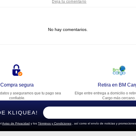
tulo
No hay comentarios.
lifica el producto de 1 a 5 estrellas
★
★
★
★
★
u nombre
rección de email
Compra segura
Retira en BM Car
datos y aseguramos que tu pago sea
Elige entre entrega a domicilio o reti
cribe un comentario
confiable.
Cargo más cercano.
DE KLIQUEA!
el
Aviso de Privacidad
y los
Términos y Condiciones
, así como el envío de noticias y promociones