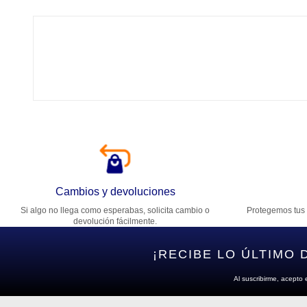
Tí
Ca
T
Di
Cambios y devoluciones
Si algo no llega como esperabas, solicita cambio o
Protegemos tus 
Es
devolución fácilmente.
¡RECIBE LO ÚLTIMO 
Al suscribirme, acepto 