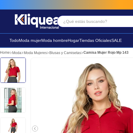
¿Qué estás buscando?
Términos Más Buscados
1
.
faldas
Todo
Moda mujer
Moda hombre
Hogar
Tiendas Oficiales
SALE
2
.
futbol
Camisa Mujer Rojo Mp 143
Moda
Moda Mujeres
Blusas y Camisetas
3
.
sandalia