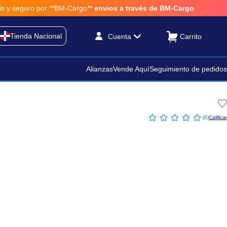
o por **BM-Cargo**
envios a través de BM-Cargo
Tienda Nacional
Cuenta
Alianzas
Vende Aquí
Seguimiento de pedidos
☆
☆
☆
☆
☆
(
0
)