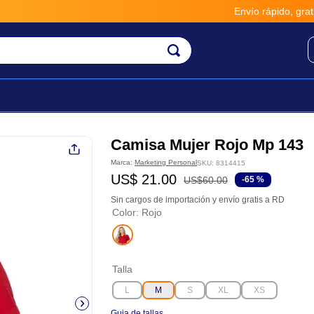
Envío rápido, gratis y segur
Camisa Mujer Rojo Mp 143
Marca:
Marketing Personal
SKU
:
8314415
US$
21
.
00
US$
60
.
00
-
65 %
Sin cargos de importación y envío gratis a RD
Color
:
Rojo
Talla
L
M
S
XL
XS
Guia de tallas