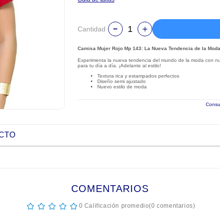
Cantidad
Camisa Mujer Rojo Mp 143: La Nueva Tendencia de la Mod
Experimenta la nueva tendencia del mundo de la moda con nues
para tu día a día. ¡Adelante al estilo!
Textura rica y estampados perfectos
Diseño semi ajustado
Nuevo estilo de moda
Consul
UCTO
COMENTARIOS
☆
☆
☆
☆
☆
0 Calificación promedio
(0 comentarios)