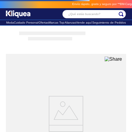
Envío rápido, gratis y seguro por **BM-Cargo**
¿Qué estás buscando?
Moda
Cuidado Personal
Ofertas
Marcas Top
Alianzas
Vende aquí
Seguimiento de Pedidos
Términos Más Buscados
1
.
chaleco
2
.
sandalia
3
.
futbol