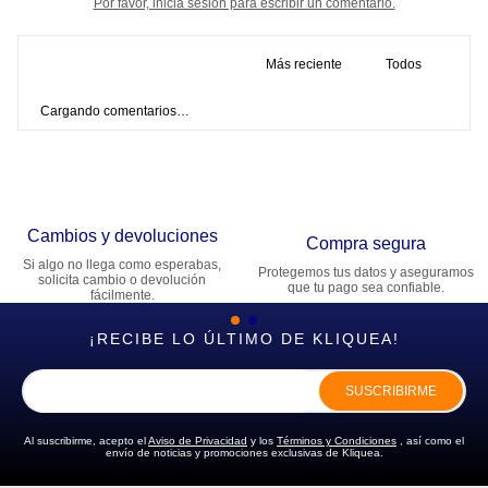
Por favor, inicia sesión para escribir un comentario.
Más reciente
Todos
Cargando comentarios…
Cambios y devoluciones
Compra segura
Si algo no llega como esperabas,
Protegemos tus datos y aseguramos
solicita cambio o devolución
que tu pago sea confiable.
fácilmente.
¡RECIBE LO ÚLTIMO DE KLIQUEA!
SUSCRIBIRME
Al suscribirme, acepto el
Aviso de Privacidad
y los
Términos y Condiciones
, así como el
envío de noticias y promociones exclusivas de Kliquea.