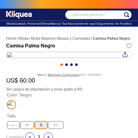
Enví
¿Qué estás buscando?
Moda
Cuidado Personal
Ofertas
Marcas Top
Alianzas
Vende aquí
Seguimiento de Pedidos
Términos Más Buscados
Moda
Moda Mujeres
Blusas y Camisetas
Camisa Palma Negro
1
.
faldas
Camisa Palma Negro
2
.
sandalia
3
.
futbol
Marca:
Mercedes Campuzano
SKU
:
8350994
US$
60
.
00
Sin cargos de importación y envío gratis a RD
Color
:
Negro
Talla
L
M
S
XS
Cantidad