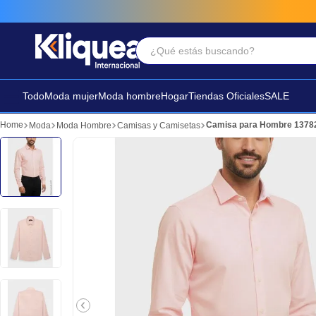
¿Qué estás buscando?
Términos Más Buscados
1
.
chaleco
Todo
Moda mujer
Moda hombre
Hogar
Tiendas Oficiales
SALE
2
.
sandalia
Camisa para Hombre 1378
Moda
Moda Hombre
Camisas y Camisetas
3
.
futbol