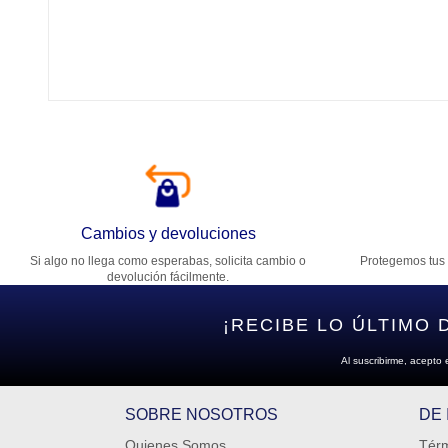
Tí
Ca
T
Di
Cambios y devoluciones
Si algo no llega como esperabas, solicita cambio o
Protegemos tus 
Es
devolución fácilmente.
¡RECIBE LO ÚLTIMO 
Al suscribirme, acepto 
SOBRE NOSOTROS
DE
Quienes Somos
Térm