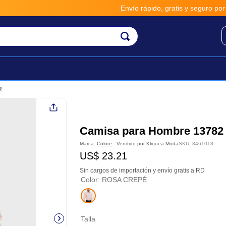
Envío rápido, gratis y seguro por **B
2
Camisa para Hombre 13782
Marca:
Colore
- Vendido por
Kliquea Moda
SKU
:
8461018
US$
23
.
21
Sin cargos de importación y envío gratis a RD
Color
:
ROSA CREPÉ
Talla