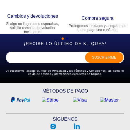
Cambios y devoluciones
Compra segura
Si algo no llega como esperabas,
Protegemos tus datos y aseguramos
solicita cambio o devolución
que tu pago sea confiable.
fácilmente.
¡RECIBE LO ÚLTIMO DE KLIQUEA!
SUSCRIBIRME
Al suscribirme, acepto el
Aviso de Privacidad
y los
Términos y Condiciones
, así como el
envío de noticias y promociones exclusivas de Kliquea.
MÉTODOS DE PAGO
SÍGUENOS