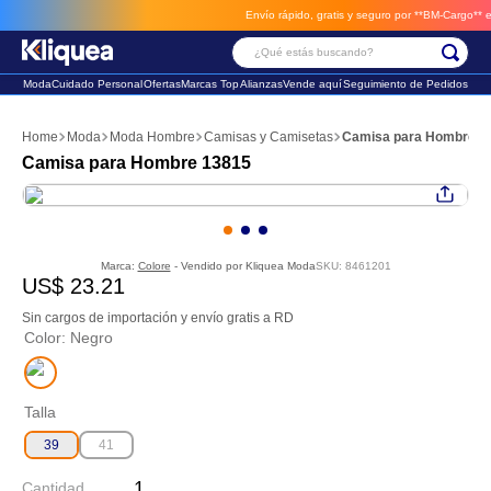
Envío rápido, gratis y seguro por **BM-Cargo**
envi
¿Qué estás buscando?
Moda
Cuidado Personal
Ofertas
Marcas Top
Alianzas
Vende aquí
Seguimiento de Pedidos
Términos Más Buscados
Moda
Moda Hombre
Camisas y Camisetas
Camisa para Hombre 1
1
.
vestido
Camisa para Hombre 13815
2
.
faldas
3
.
sandalia
Marca:
Colore
- Vendido por
Kliquea Moda
SKU
:
8461201
US$
23
.
21
Sin cargos de importación y envío gratis a RD
Color
:
Negro
Talla
39
41
Cantidad