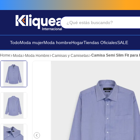
¿Qué estás buscando?
Términos Más Buscados
1
.
faldas
Todo
Moda mujer
Moda hombre
Hogar
Tiendas Oficiales
SALE
2
.
sandalia
Camisa Semi Slim Fit para
Moda
Moda Hombre
Camisas y Camisetas
3
.
futbol