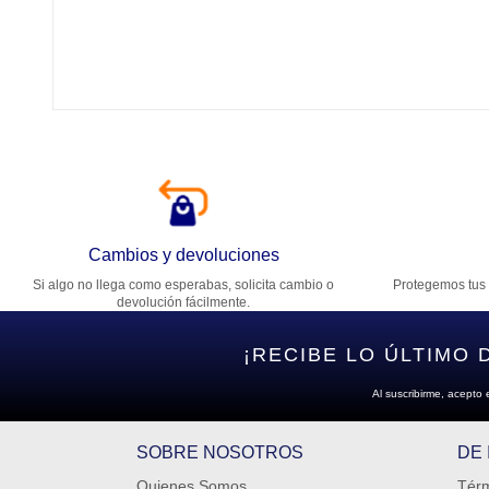
Tí
Ca
T
Di
Cambios y devoluciones
Si algo no llega como esperabas, solicita cambio o
Protegemos tus 
Es
devolución fácilmente.
¡RECIBE LO ÚLTIMO 
Al suscribirme, acepto 
SOBRE NOSOTROS
DE
Quienes Somos
Térm