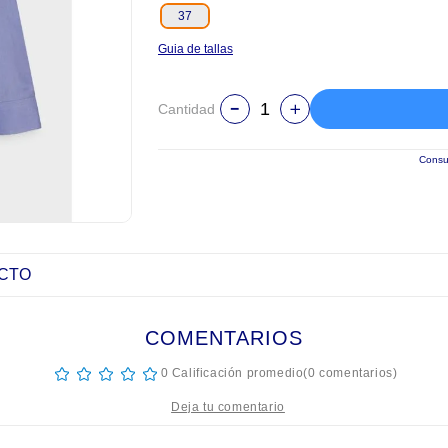
37
Guia de tallas
Cantidad
Consul
UCTO
COMENTARIOS
☆
☆
☆
☆
☆
0 Calificación promedio
(0 comentarios)