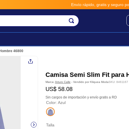
Envío rápido, gratis y seguro por *
 Hombre 46800
Camisa Semi Slim Fit para
Marca:
Arturo Calle
- Vendido por
Kliquea Moda
SKU
:
8461167
US$
58
.
08
Sin cargos de importación y envío gratis a RD
Color
:
Azul
Talla