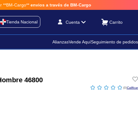
*BM-Cargo**
envios a través de BM-Cargo
Tienda Nacional
Cuenta
Alianzas
Vende Aquí
Seguimiento de pedidos
 Hombre 46800
☆
☆
☆
☆
☆
(
0
)