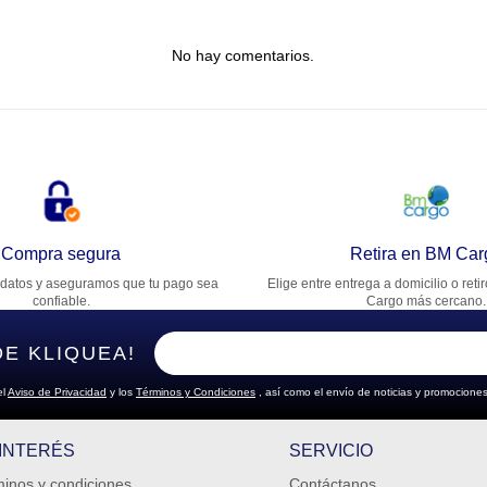
tulo
No hay comentarios.
lifica el producto de 1 a 5 estrellas
★
★
★
★
★
u nombre
rección de email
Compra segura
Retira en BM Car
datos y aseguramos que tu pago sea
Elige entre entrega a domicilio o reti
cribe un comentario
confiable.
Cargo más cercano.
DE KLIQUEA!
el
Aviso de Privacidad
y los
Términos y Condiciones
, así como el envío de noticias y promociones
ENVIAR COMENTARIO
 INTERÉS
SERVICIO
inos y condiciones
Contáctanos