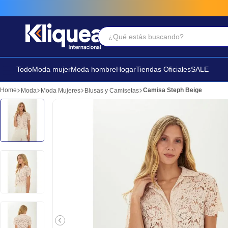
¿Qué estás buscando?
Términos Más Buscados
1
.
faldas
Todo
Moda mujer
Moda hombre
Hogar
Tiendas Oficiales
SALE
2
.
sandalia
Camisa Steph Beige
Moda
Moda Mujeres
Blusas y Camisetas
3
.
futbol