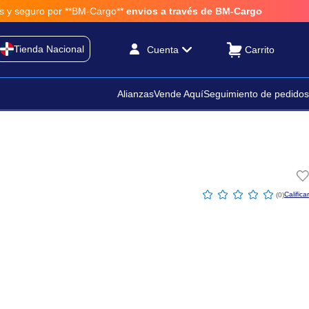
por **BM-Cargo**
envios a través de BM-Cargo
Tienda Nacional
Cuenta
Alianzas
Vende Aquí
Seguimiento de pedidos
☆
☆
☆
☆
☆
(
0
)