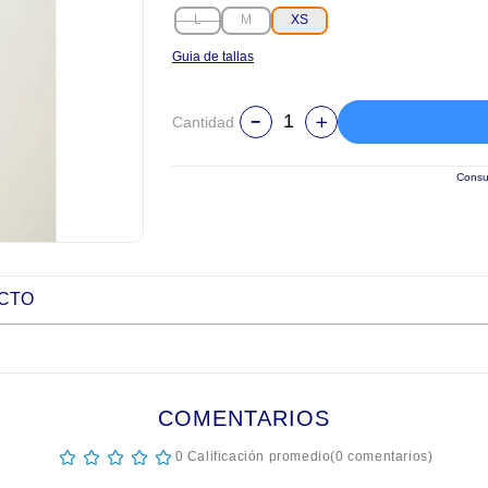
L
M
XS
Guia de tallas
Cantidad
Consul
UCTO
COMENTARIOS
☆
☆
☆
☆
☆
0 Calificación promedio
(0 comentarios)