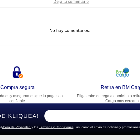
tulo
No hay comentarios.
lifica el producto de 1 a 5 estrellas
★
★
★
★
★
u nombre
rección de email
Compra segura
Retira en BM Car
datos y aseguramos que tu pago sea
Elige entre entrega a domicilio o reti
cribe un comentario
confiable.
Cargo más cercano.
DE KLIQUEA!
el
Aviso de Privacidad
y los
Términos y Condiciones
, así como el envío de noticias y promociones