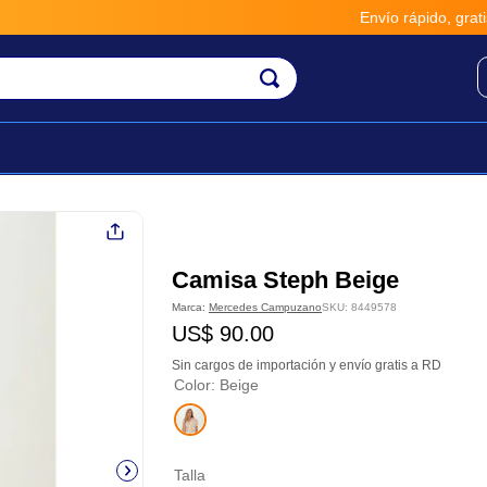
Envío rápido, gratis y seguro 
Camisa Steph Beige
Marca:
Mercedes Campuzano
SKU
:
8449578
US$
90
.
00
Sin cargos de importación y envío gratis a RD
Color
:
Beige
Talla