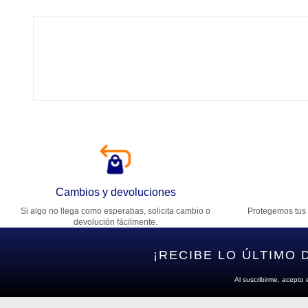
Tí
Ca
T
Di
Cambios y devoluciones
Si algo no llega como esperabas, solicita cambio o
Protegemos tus 
Es
devolución fácilmente.
¡RECIBE LO ÚLTIMO 
Al suscribirme, acepto 