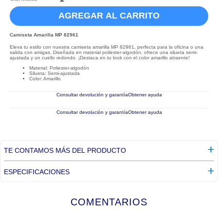
AGREGAR AL CARRITO
Camiseta Amarilla MP 82961
Eleva tu estilo con nuestra camiseta amarilla MP 82961, perfecta para la oficina o una
salida con amigas. Diseñada en material poliester-algodón, ofrece una silueta semi-
ajustada y un cuello redondo. ¡Destaca en tu look con el color amarillo atraente!
Material: Poliester-algodón
Silueta: Semi-ajustada
Color: Amarillo
Consultar devolución y garantía
Obtener ayuda
Consultar devolución y garantía
Obtener ayuda
TE CONTAMOS MÁS DEL PRODUCTO
ESPECIFICACIONES
COMENTARIOS