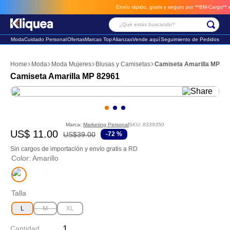
Envío rápido, gratis y seguro por **BM-Cargo**
envios a través de BM-C
¿Qué estás buscando?
Moda
Cuidado Personal
Ofertas
Marcas Top
Alianzas
Vende aquí
Seguimiento de Pedidos
Términos Más Buscados
Moda
Moda Mujeres
Blusas y Camisetas
Camiseta Amarilla MP 82
1
.
chaleco
Camiseta Amarilla MP 82961
2
.
sandalia
3
.
futbol
Marca:
Marketing Personal
SKU
:
8339350
US$
11
.
00
US$
39
.
00
-
72 %
Sin cargos de importación y envío gratis a RD
Color
:
Amarillo
Talla
L
M
XL
Cantidad