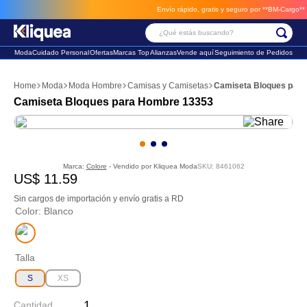
Envío rápido, gratis y seguro por **BM-Cargo**
env
¿Qué estás buscando?
Moda
Cuidado Personal
Ofertas
Marcas Top
Alianzas
Vende aquí
Seguimiento de Pedidos
Términos Más Buscados
Moda
Moda Hombre
Camisas y Camisetas
Camiseta Bloques par
1
.
chaleco
Camiseta Bloques para Hombre 13353
2
.
sandalia
3
.
futbol
Marca:
Colore
- Vendido por
Kliquea Moda
SKU
:
8461062
US$
11
.
59
Sin cargos de importación y envío gratis a RD
Color
:
Blanco
Talla
S
XS
Cantidad