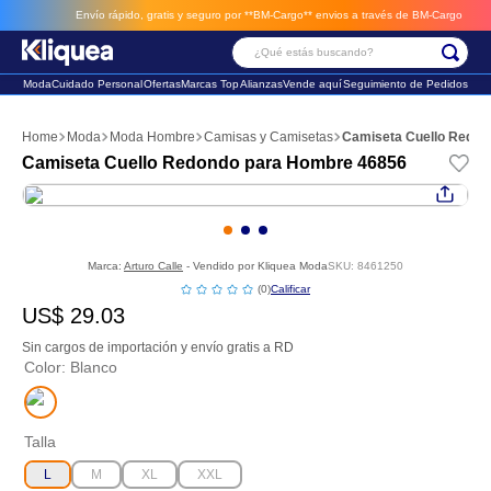
Envío rápido, gratis y seguro por **BM-Cargo**
envios a través de BM-Cargo
¿Qué estás buscando?
Moda
Cuidado Personal
Ofertas
Marcas Top
Alianzas
Vende aquí
Seguimiento de Pedidos
Términos Más Buscados
Moda
Moda Hombre
Camisas y Camisetas
Camiseta Cuello Redon
1
.
chaleco
Camiseta Cuello Redondo para Hombre 46856
2
.
sandalia
3
.
futbol
Marca:
Arturo Calle
- Vendido por
Kliquea Moda
SKU
:
8461250
☆
☆
☆
☆
☆
(
0
)
US$
29
.
03
Sin cargos de importación y envío gratis a RD
Color
:
Blanco
Talla
L
M
XL
XXL