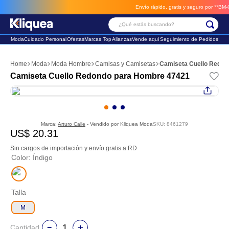
Envío rápido, gratis y seguro por **BM-Carg
¿Qué estás buscando?
Moda
Cuidado Personal
Ofertas
Marcas Top
Alianzas
Vende aquí
Seguimiento de Pedidos
Términos Más Buscados
Moda
Moda Hombre
Camisas y Camisetas
Camiseta Cuello Redon
1
.
vestido
Camiseta Cuello Redondo para Hombre 47421
2
.
faldas
3
.
sandalia
Marca:
Arturo Calle
- Vendido por
Kliquea Moda
SKU
:
8461279
US$
20
.
31
Sin cargos de importación y envío gratis a RD
Color
:
Índigo
Talla
M
Cantidad