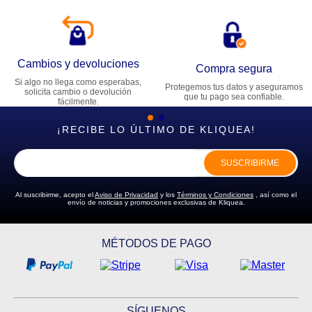
Cambios y devoluciones
Compra segura
Si algo no llega como esperabas,
Protegemos tus datos y aseguramos
solicita cambio o devolución
que tu pago sea confiable.
fácilmente.
¡RECIBE LO ÚLTIMO DE KLIQUEA!
SUSCRIBIRME
Al suscribirme, acepto el
Aviso de Privacidad
y los
Términos y Condiciones
, así como el
envío de noticias y promociones exclusivas de Kliquea.
MÉTODOS DE PAGO
SÍGUENOS