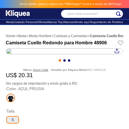
Envío rápido, gratis y seguro por **BM-Cargo**
envios a través de BM-Cargo
¿Qué estás buscando?
Moda
Cuidado Personal
Ofertas
Marcas Top
Alianzas
Vende aquí
Seguimiento de Pedidos
Términos Más Buscados
Moda
Moda Hombre
Camisas y Camisetas
Camiseta Cuello Redon
1
.
faldas
Camiseta Cuello Redondo para Hombre 48906
2
.
futbol
3
.
sandalia
Marca:
Arturo Calle
- Vendido por
Kliquea Moda
SKU
:
8461118
US$
20
.
31
Sin cargos de importación y envío gratis a RD
Color
:
AZUL PRUSIA
Talla
S