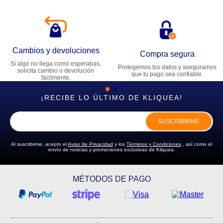
Cambios y devoluciones
Compra segura
Si algo no llega como esperabas,
Protegemos tus datos y aseguramos
solicita cambio o devolución
que tu pago sea confiable.
fácilmente.
¡RECIBE LO ÚLTIMO DE KLIQUEA!
SUSCRIBIRME
Al suscribirme, acepto el
Aviso de Privacidad
y los
Términos y Condiciones
, así como el
envío de noticias y promociones exclusivas de Kliquea.
MÉTODOS DE PAGO