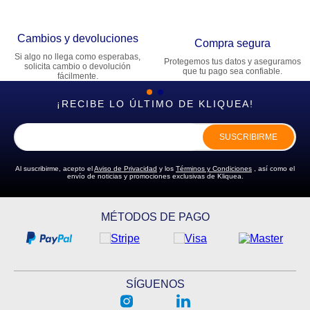
Cambios y devoluciones
Compra segura
Si algo no llega como esperabas,
Protegemos tus datos y aseguramos
solicita cambio o devolución
que tu pago sea confiable.
fácilmente.
¡RECIBE LO ÚLTIMO DE KLIQUEA!
SUSCRIBIRME
Al suscribirme, acepto el
Aviso de Privacidad
y los
Términos y Condiciones
, así como el
envío de noticias y promociones exclusivas de Kliquea.
MÉTODOS DE PAGO
SÍGUENOS