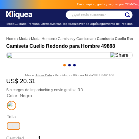
Envío rápido, gratis y seguro por **BM-Cargo**
¿Qué estás buscando?
Moda
Cuidado Personal
Ofertas
Marcas Top
Alianzas
Vende aquí
Seguimiento de Pedidos
Términos Más Buscados
Moda
Moda Hombre
Camisas y Camisetas
Camiseta Cuello Redon
1
.
faldas
Camiseta Cuello Redondo para Hombre 49868
2
.
sandalia
3
.
futbol
Marca:
Arturo Calle
- Vendido por
Kliquea Moda
SKU
:
8461166
US$
20
.
31
Sin cargos de importación y envío gratis a RD
Color
:
Negro
Talla
L
Cantidad