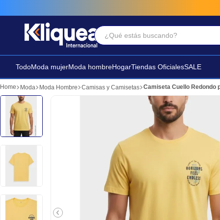
¿Qué estás buscando?
Términos Más Buscados
1
.
faldas
Todo
Moda mujer
Moda hombre
Hogar
Tiendas Oficiales
SALE
2
.
futbol
Camiseta Cuello Redondo 
Moda
Moda Hombre
Camisas y Camisetas
3
.
sandalia