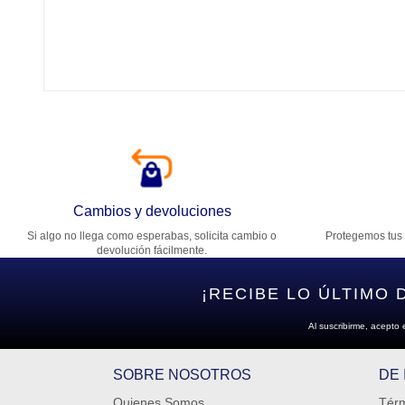
Tí
Ca
T
Di
Cambios y devoluciones
Si algo no llega como esperabas, solicita cambio o
Protegemos tus 
Es
devolución fácilmente.
¡RECIBE LO ÚLTIMO 
Al suscribirme, acepto 
SOBRE NOSOTROS
DE
Quienes Somos
Térm