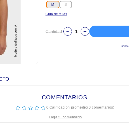
M
S
Guia de tallas
Cantidad
Consul
UCTO
COMENTARIOS
☆
☆
☆
☆
☆
0 Calificación promedio
(0 comentarios)