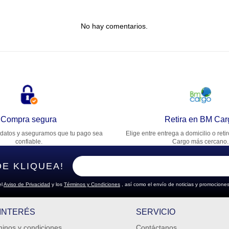
tulo
No hay comentarios.
lifica el producto de 1 a 5 estrellas
★
★
★
★
★
u nombre
rección de email
Compra segura
Retira en BM Car
datos y aseguramos que tu pago sea
Elige entre entrega a domicilio o reti
cribe un comentario
confiable.
Cargo más cercano.
DE KLIQUEA!
el
Aviso de Privacidad
y los
Términos y Condiciones
, así como el envío de noticias y promociones
ENVIAR COMENTARIO
 INTERÉS
SERVICIO
inos y condiciones
Contáctanos