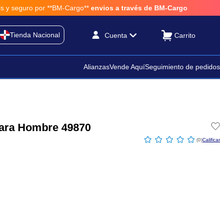
 por **BM-Cargo**
envios a través de BM-Cargo
Tienda Nacional
Cuenta
Alianzas
Vende Aquí
Seguimiento de pedidos
ara Hombre 49870
☆
☆
☆
☆
☆
(
0
)