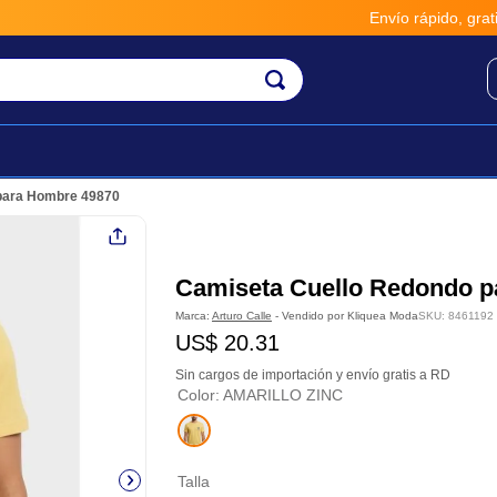
Envío rápido, gratis y seguro
para Hombre 49870
Camiseta Cuello Redondo p
Marca:
Arturo Calle
- Vendido por
Kliquea Moda
SKU
:
8461192
US$
20
.
31
Sin cargos de importación y envío gratis a RD
Color
:
AMARILLO ZINC
Talla