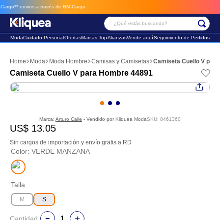
go**
envios a través de BM-Cargo
¿Qué estás buscando?
Moda
Cuidado Personal
Ofertas
Marcas Top
Alianzas
Vende aquí
Seguimiento de Pedidos
Términos Más Buscados
Moda
Moda Hombre
Camisas y Camisetas
Camiseta Cuello V par
1
.
faldas
Camiseta Cuello V para Hombre 44891
2
.
sandalia
3
.
futbol
Marca:
Arturo Calle
- Vendido por
Kliquea Moda
SKU
:
8461360
US$
13
.
05
Sin cargos de importación y envío gratis a RD
Color
:
VERDE MANZANA
Talla
M
S
Cantidad