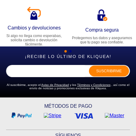
Cambios y devoluciones
Compra segura
Si algo no llega como esperabas,
Protegemos tus datos y aseguramos
solicita cambio o devolución
que tu pago sea confiable.
fácilmente.
¡RECIBE LO ÚLTIMO DE KLIQUEA!
SUSCRIBIRME
Al suscribirme, acepto el
Aviso de Privacidad
y los
Términos y Condiciones
, así como el
envío de noticias y promociones exclusivas de Kliquea.
MÉTODOS DE PAGO
SÍGUENOS