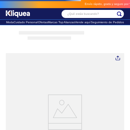
Envío rápido, gratis y seguro por **B
¿Qué estás buscando?
Moda
Cuidado Personal
Ofertas
Marcas Top
Alianzas
Vende aquí
Seguimiento de Pedidos
Términos Más Buscados
1
.
faldas
2
.
sandalia
3
.
futbol