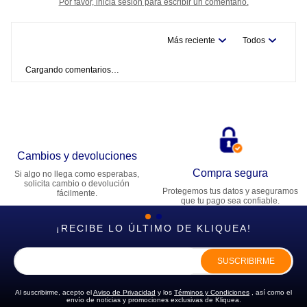
Por favor, inicia sesión para escribir un comentario.
Más reciente
Todos
Cargando comentarios…
Cambios y devoluciones
Compra segura
Si algo no llega como esperabas,
solicita cambio o devolución
Protegemos tus datos y aseguramos
fácilmente.
que tu pago sea confiable.
¡RECIBE LO ÚLTIMO DE KLIQUEA!
SUSCRIBIRME
Al suscribirme, acepto el
Aviso de Privacidad
y los
Términos y Condiciones
, así como el
envío de noticias y promociones exclusivas de Kliquea.