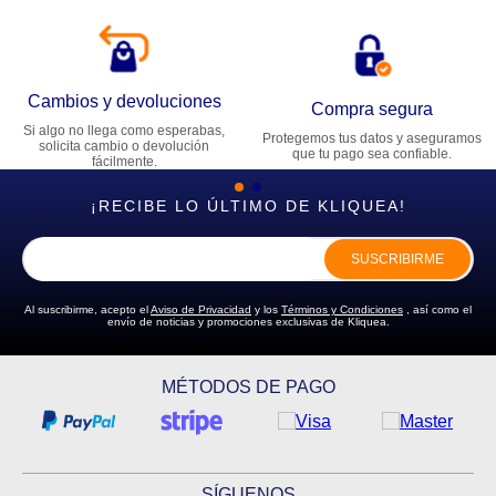
Cambios y devoluciones
Compra segura
Si algo no llega como esperabas,
Protegemos tus datos y aseguramos
solicita cambio o devolución
que tu pago sea confiable.
fácilmente.
¡RECIBE LO ÚLTIMO DE KLIQUEA!
SUSCRIBIRME
Al suscribirme, acepto el
Aviso de Privacidad
y los
Términos y Condiciones
, así como el
envío de noticias y promociones exclusivas de Kliquea.
MÉTODOS DE PAGO
SÍGUENOS