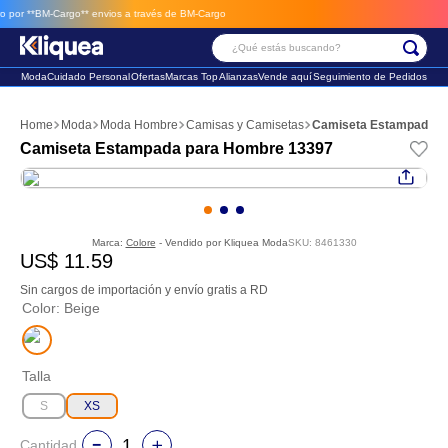
*BM-Cargo**
envios a través de BM-Cargo
¿Qué estás buscando?
Moda
Cuidado Personal
Ofertas
Marcas Top
Alianzas
Vende aquí
Seguimiento de Pedidos
Términos Más Buscados
Moda
Moda Hombre
Camisas y Camisetas
Camiseta Estampada p
1
.
faldas
Camiseta Estampada para Hombre 13397
2
.
sandalia
3
.
futbol
Marca:
Colore
- Vendido por
Kliquea Moda
SKU
:
8461330
US$
11
.
59
Sin cargos de importación y envío gratis a RD
Color
:
Beige
Talla
S
XS
Cantidad