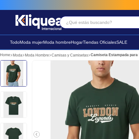
¿Qué estás buscando?
Términos Más Buscados
1
.
faldas
Todo
Moda mujer
Moda hombre
Hogar
Tiendas Oficiales
SALE
2
.
sandalia
Camiseta Estampada para
Moda
Moda Hombre
Camisas y Camisetas
3
.
futbol