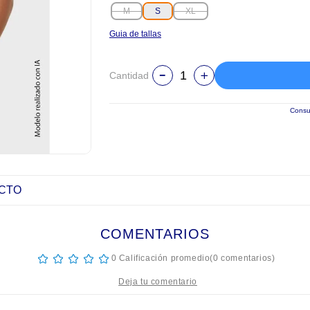
M
S
XL
Guia de tallas
Cantidad
Consul
UCTO
COMENTARIOS
☆
☆
☆
☆
☆
0 Calificación promedio
(0 comentarios)