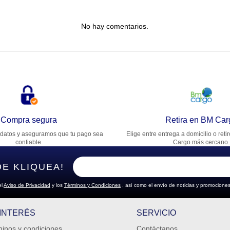
tulo
No hay comentarios.
lifica el producto de 1 a 5 estrellas
★
★
★
★
★
u nombre
rección de email
Compra segura
Retira en BM Car
datos y aseguramos que tu pago sea
Elige entre entrega a domicilio o reti
cribe un comentario
confiable.
Cargo más cercano.
DE KLIQUEA!
el
Aviso de Privacidad
y los
Términos y Condiciones
, así como el envío de noticias y promociones
ENVIAR COMENTARIO
 INTERÉS
SERVICIO
inos y condiciones
Contáctanos