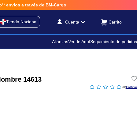
nvios a través de BM-Cargo
Tienda Nacional
Cuenta
Alianzas
Vende Aquí
Seguimiento de pedidos
Hombre 14613
☆
☆
☆
☆
☆
(
0
)