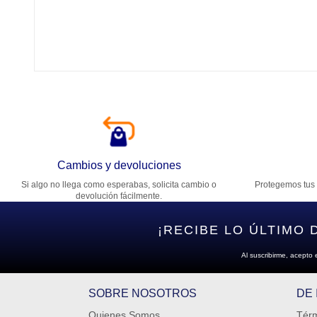
Tí
Ca
T
Di
Cambios y devoluciones
Si algo no llega como esperabas, solicita cambio o
Protegemos tus 
Es
devolución fácilmente.
¡RECIBE LO ÚLTIMO 
Al suscribirme, acepto 
SOBRE NOSOTROS
DE
Quienes Somos
Térm