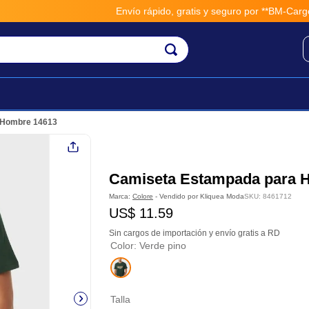
Envío rápido, gratis y seguro por **BM-Cargo**
e
 Hombre 14613
Camiseta Estampada para 
Marca:
Colore
- Vendido por
Kliquea Moda
SKU
:
8461712
US$
11
.
59
Sin cargos de importación y envío gratis a RD
Color
:
Verde pino
Talla