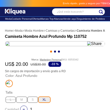
Envío rápido, gratis y seguro por **BM-Cargo
¿Qué estás buscando?
Moda
Cuidado Personal
Ofertas
Marcas Top
Alianzas
Vende aquí
Seguimiento de Pedidos
Términos Más Buscados
Moda
Moda Hombre
Camisas y Camisetas
Camiseta Hombre Azul 
1
.
chaleco
Camiseta Hombre Azul Profundo Mp 110752
2
.
sandalia
3
.
futbol
Marca:
Marketing Personal
SKU
:
8353342
US$
20
.
00
US$
30
.
00
-
33 %
Sin cargos de importación y envío gratis a RD
Color
:
Azul Profundo
Talla
L
M
S
XL
Cantidad