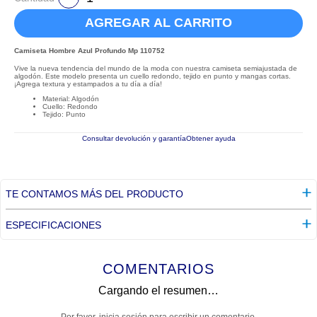
AGREGAR AL CARRITO
Camiseta Hombre Azul Profundo Mp 110752
Vive la nueva tendencia del mundo de la moda con nuestra camiseta semiajustada de
algodón. Este modelo presenta un cuello redondo, tejido en punto y mangas cortas.
¡Agrega textura y estampados a tu día a día!
Material: Algodón
Cuello: Redondo
Tejido: Punto
Consultar devolución y garantía
Obtener ayuda
TE CONTAMOS MÁS DEL PRODUCTO
ESPECIFICACIONES
COMENTARIOS
Cargando el resumen…
Por favor, inicia sesión para escribir un comentario.