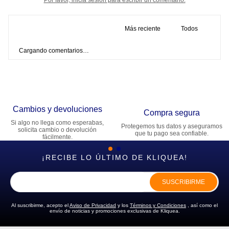
Más reciente
Todos
Cargando comentarios…
Cambios y devoluciones
Compra segura
Si algo no llega como esperabas,
Protegemos tus datos y aseguramos
solicita cambio o devolución
que tu pago sea confiable.
fácilmente.
¡RECIBE LO ÚLTIMO DE KLIQUEA!
SUSCRIBIRME
Al suscribirme, acepto el
Aviso de Privacidad
y los
Términos y Condiciones
, así como el
envío de noticias y promociones exclusivas de Kliquea.