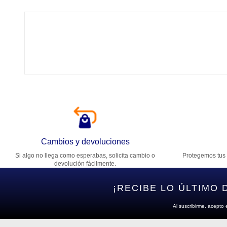
Tí
Ca
T
Di
Cambios y devoluciones
Si algo no llega como esperabas, solicita cambio o
Protegemos tus 
Es
devolución fácilmente.
¡RECIBE LO ÚLTIMO 
Al suscribirme, acepto 