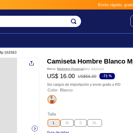
Envío rápido, gratis y seguro
Mp 102563
Camiseta Hombre Blanco M
Marca:
Marketing Personal
SKU
:
8310123
US$
16
.
00
US$
56
.
00
-
71 %
Sin cargos de importación y envío gratis a RD
Color
:
Blanco
Talla
L
M
S
XL
Guia de tallas