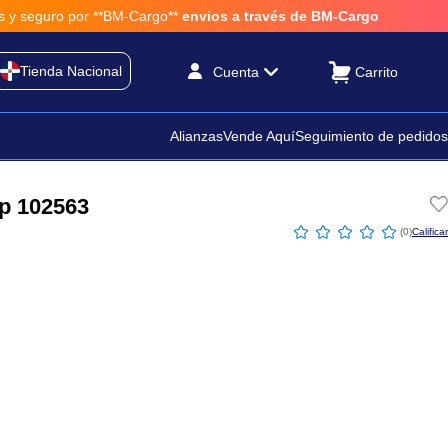
 por **BM-Cargo**
envios a través de BM-Cargo
Tienda Nacional
Cuenta
Alianzas
Vende Aquí
Seguimiento de pedidos
p 102563
☆
☆
☆
☆
☆
(
0
)