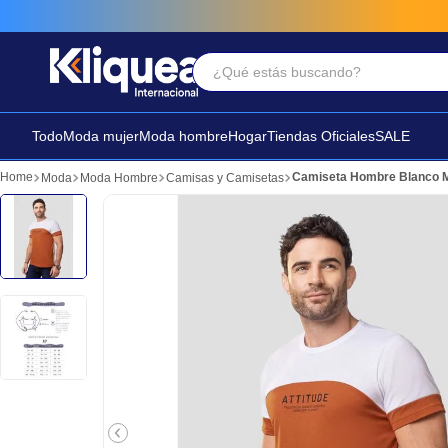
¿Qué estás buscando?
Términos Más Buscados
1
.
faldas
Todo
Moda mujer
Moda hombre
Hogar
Tiendas Oficiales
SALE
2
.
sandalia
Camiseta Hombre Blanco 
Moda
Moda Hombre
Camisas y Camisetas
3
.
futbol