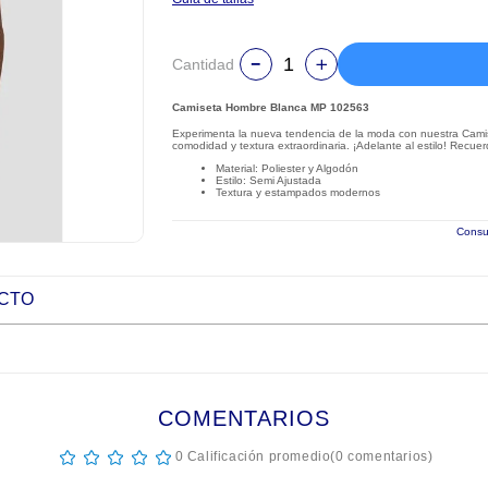
Cantidad
Camiseta Hombre Blanca MP 102563
Experimenta la nueva tendencia de la moda con nuestra Cami
comodidad y textura extraordinaria. ¡Adelante al estilo! Recue
Material: Poliester y Algodón
Estilo: Semi Ajustada
Textura y estampados modernos
Consul
UCTO
COMENTARIOS
☆
☆
☆
☆
☆
0 Calificación promedio
(0 comentarios)