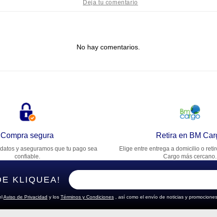
tulo
No hay comentarios.
lifica el producto de 1 a 5 estrellas
★
★
★
★
★
u nombre
rección de email
Compra segura
Retira en BM Car
datos y aseguramos que tu pago sea
Elige entre entrega a domicilio o reti
cribe un comentario
confiable.
Cargo más cercano.
DE KLIQUEA!
el
Aviso de Privacidad
y los
Términos y Condiciones
, así como el envío de noticias y promociones