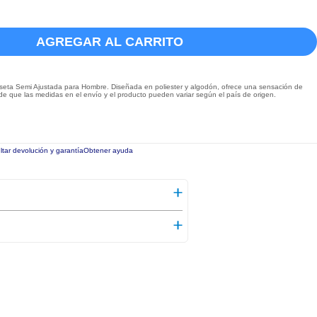
AGREGAR AL CARRITO
seta Semi Ajustada para Hombre. Diseñada en poliester y algodón, ofrece una sensación de
rde que las medidas en el envío y el producto pueden variar según el país de origen.
tar devolución y garantía
Obtener ayuda