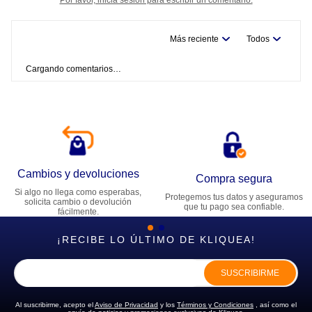
Más reciente
Todos
Cargando comentarios…
Cambios y devoluciones
Compra segura
Si algo no llega como esperabas,
Protegemos tus datos y aseguramos
solicita cambio o devolución
que tu pago sea confiable.
fácilmente.
¡RECIBE LO ÚLTIMO DE KLIQUEA!
SUSCRIBIRME
Al suscribirme, acepto el
Aviso de Privacidad
y los
Términos y Condiciones
, así como el