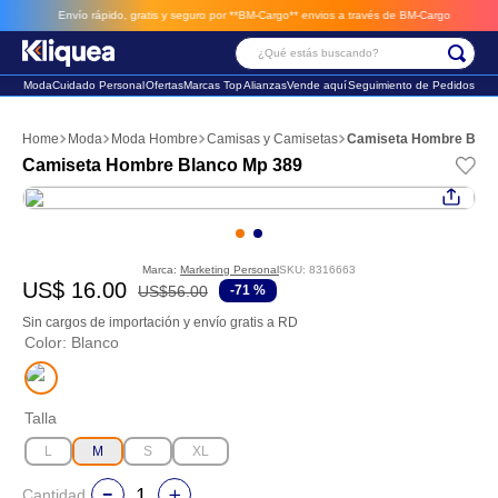
Envío rápido, gratis y seguro por **BM-Cargo**
envios a través de BM-Cargo
¿Qué estás buscando?
Moda
Cuidado Personal
Ofertas
Marcas Top
Alianzas
Vende aquí
Seguimiento de Pedidos
Términos Más Buscados
Moda
Moda Hombre
Camisas y Camisetas
Camiseta Hombre Blan
1
.
faldas
Camiseta Hombre Blanco Mp 389
2
.
sandalia
3
.
futbol
Marca:
Marketing Personal
SKU
:
8316663
US$
16
.
00
US$
56
.
00
-
71 %
Sin cargos de importación y envío gratis a RD
Color
:
Blanco
Talla
L
M
S
XL
Cantidad