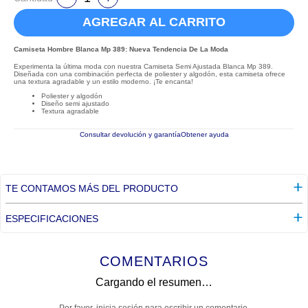
AGREGAR AL CARRITO
Camiseta Hombre Blanca Mp 389: Nueva Tendencia De La Moda
Experimenta la última moda con nuestra Camiseta Semi Ajustada Blanca Mp 389.
Diseñada con una combinación perfecta de poliester y algodón, esta camiseta ofrece
una textura agradable y un estilo moderno. ¡Te encanta!
Poliester y algodón
Diseño semi ajustado
Textura agradable
Consultar devolución y garantía
Obtener ayuda
TE CONTAMOS MÁS DEL PRODUCTO
ESPECIFICACIONES
COMENTARIOS
Cargando el resumen…
Por favor, inicia sesión para escribir un comentario.