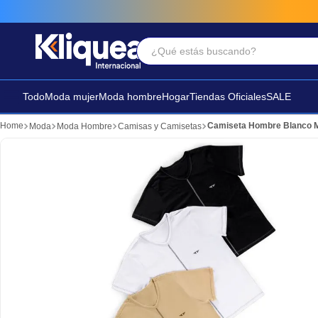
¿Qué estás buscando?
Términos Más Buscados
1
.
faldas
Todo
Moda mujer
Moda hombre
Hogar
Tiendas Oficiales
SALE
2
.
sandalia
Camiseta Hombre Blanco 
Moda
Moda Hombre
Camisas y Camisetas
3
.
futbol