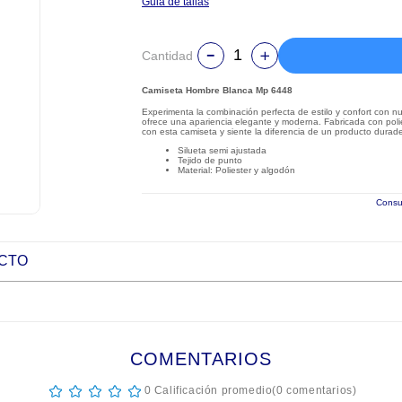
Guia de tallas
Cantidad
Camiseta Hombre Blanca Mp 6448
Experimenta la combinación perfecta de estilo y confort con 
ofrece una apariencia elegante y moderna. Fabricada con polie
con esta camiseta y siente la diferencia de un producto durader
Silueta semi ajustada
Tejido de punto
Material: Poliester y algodón
Consul
UCTO
COMENTARIOS
☆
☆
☆
☆
☆
0 Calificación promedio
(0 comentarios)