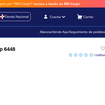
or **BM-Cargo**
envios a través de BM-Cargo
Tienda Nacional
Cuenta
Alianzas
Vende Aquí
Seguimiento de pedidos
p 6448
☆
☆
☆
☆
☆
(
0
)