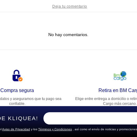
tulo
No hay comentarios.
lifica el producto de 1 a 5 estrellas
★
★
★
★
★
u nombre
rección de email
Compra segura
Retira en BM Car
datos y aseguramos que tu pago sea
Elige entre entrega a domicilio o reti
cribe un comentario
confiable.
Cargo más cercano.
DE KLIQUEA!
el
Aviso de Privacidad
y los
Términos y Condiciones
, así como el envío de noticias y promociones