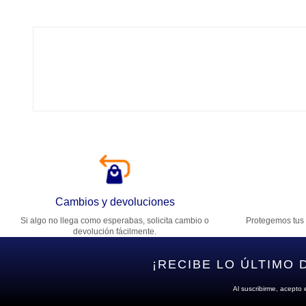
Tí
Ca
T
Di
Cambios y devoluciones
Si algo no llega como esperabas, solicita cambio o
Protegemos tus 
Es
devolución fácilmente.
¡RECIBE LO ÚLTIMO 
Al suscribirme, acepto 