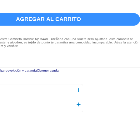
AGREGAR AL CARRITO
nuestra Camiseta Hombre Mp 6448. Diseñada con una silueta semi ajustada, esta camiseta te
ster y algodón, su tejido de punto te garantiza una comodidad incomparable. ¡Atrae la atención
o y versátil!
tar devolución y garantía
Obtener ayuda