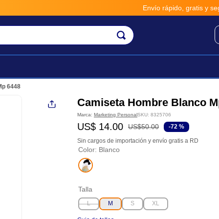
Envío rápido, gratis y seguro p
Mp 6448
Camiseta Hombre Blanco M
Marca:
Marketing Personal
SKU
:
8325706
US$
14
.
00
US$
50
.
00
-
72 %
Sin cargos de importación y envío gratis a RD
Color
:
Blanco
Talla
L
M
S
XL