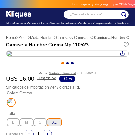
Envío rápido, gratis y seguro por **BM-Cargo**
en
¿Qué estás buscando?
Moda
Cuidado Personal
Ofertas
Marcas Top
Alianzas
Vende aquí
Seguimiento de Pedidos
Términos Más Buscados
Moda
Moda Hombre
Camisas y Camisetas
Camiseta Hombre Cre
1
.
vestido
Camiseta Hombre Crema Mp 110523
2
.
faldas
3
.
sandalia
Marca:
Marketing Personal
SKU
:
8346231
US$
16
.
00
US$
55
.
00
-
71 %
Sin cargos de importación y envío gratis a RD
Color
:
Crema
Talla
L
M
S
XL
Cantidad