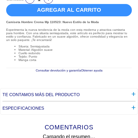
AGREGAR AL CARRITO
Camiseta Hombre Crema Mp 110523: Nuevo Estilo de la Moda
Experimenta la nueva tendencia de la moda con esta moderna y atractiva camiseta
para hombre. Con una silueta semiajustada, este artículo es perfecto para mostrar tu
estilo y confianza. Fabricado en un suave algodón, ofrece comodidad y elegancia en
un solo paquete. ¡Te encantará!
Silueta: Semiajustada
Material: Algodón suave
Cuello redondo
Tejido: Punto
Manga corta
Consultar devolución y garantía
Obtener ayuda
TE CONTAMOS MÁS DEL PRODUCTO
ESPECIFICACIONES
COMENTARIOS
Cargando el resumen…