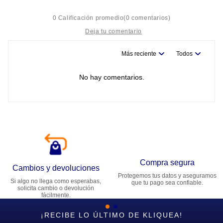
☆
☆
☆
☆
☆
0 Calificación promedio
(0 comentarios)
Más reciente
Todos
Título
No hay comentarios.
Califica el producto de 1 a 5 estrellas
★
★
★
★
★
Tu nombre
Dirección de email
Compra segura
Cambios y devoluciones
Protegemos tus datos y aseguramos
Si algo no llega como esperabas,
que tu pago sea confiable.
Escribe un comentario
solicita cambio o devolución
fácilmente.
¡RECIBE LO ÚLTIMO DE KLIQUEA!