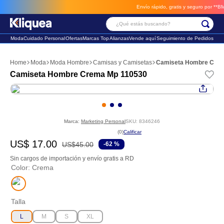
Envío rápido, gratis y seguro por **BM-Cargo**
envios a trav
¿Qué estás buscando?
Moda
Cuidado Personal
Ofertas
Marcas Top
Alianzas
Vende aquí
Seguimiento de Pedidos
Términos Más Buscados
Moda
Moda Hombre
Camisas y Camisetas
Camiseta Hombre Cre
1
.
chaleco
Camiseta Hombre Crema Mp 110530
2
.
sandalia
3
.
futbol
Marca:
Marketing Personal
SKU
:
8346246
☆
☆
☆
☆
☆
(
0
)
US$
17
.
00
US$
45
.
00
-
62 %
Sin cargos de importación y envío gratis a RD
Color
:
Crema
Talla
L
M
S
XL