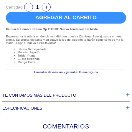
Cantidad
AGREGAR AL CARRITO
Camiseta Hombre Crema Mp 110530: Nueva Tendencia De Moda
Experimenta la última tendencia mundial con nuestra Camiseta Semiajustada en tono
crema. Su silueta elegante y su suave tejido de algodón te harán sentir cómodo y a la
moda. ¡Elige tu nueva pieza favorita!
Silueta Semiajustada
Material: Algodón
Tejido: Punto
Cuello Redondo
Manga Corta
Consultar devolución y garantía
Obtener ayuda
TE CONTAMOS MÁS DEL PRODUCTO
ESPECIFICACIONES
COMENTARIOS