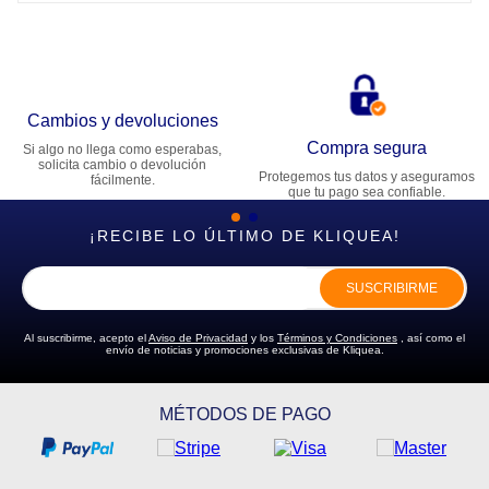
Cambios y devoluciones
Compra segura
Si algo no llega como esperabas,
solicita cambio o devolución
Protegemos tus datos y aseguramos
fácilmente.
que tu pago sea confiable.
¡RECIBE LO ÚLTIMO DE KLIQUEA!
SUSCRIBIRME
Al suscribirme, acepto el
Aviso de Privacidad
y los
Términos y Condiciones
, así como el
envío de noticias y promociones exclusivas de Kliquea.
MÉTODOS DE PAGO