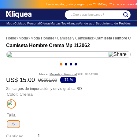
Envío rápido, gratis y seguro por **BM-Cargo**
envios a través de 
¿Qué estás buscando?
Moda
Cuidado Personal
Ofertas
Marcas Top
Alianzas
Vende aquí
Seguimiento de Pedidos
Términos Más Buscados
Moda
Moda Hombre
Camisas y Camisetas
Camiseta Hombre Cre
1
.
chaleco
Camiseta Hombre Crema Mp 113062
2
.
sandalia
3
.
futbol
Marca:
Marketing Personal
SKU
:
8444209
US$
15
.
00
US$
51
.
00
-
71 %
Sin cargos de importación y envío gratis a RD
Color
:
Crema
Talla
S
Cantidad