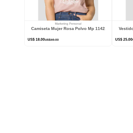
Marketing Personal
Camiseta Mujer Rosa Polvo Mp 114226
Vestid
US$
18
.
00
US$
25
.
00
US$
46
.
00