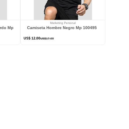
Marketing Personal
ardo Mp 114363
Camiseta Hombre Negro Mp 100495
US$
12
.
00
US$
17
.
00