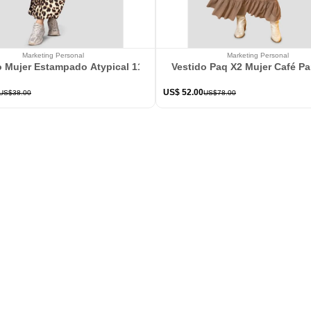
Marketing Personal
Marketing Personal
o Mujer Estampado Atypical 113802
Vestido Paq X2 Mujer Café P
US$
52
.
00
US$
38
.
00
US$
78
.
00