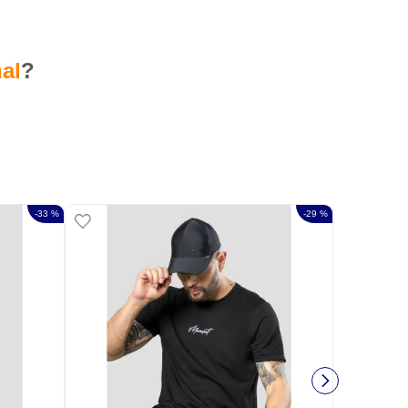
al
?
-
33 %
-
29 %