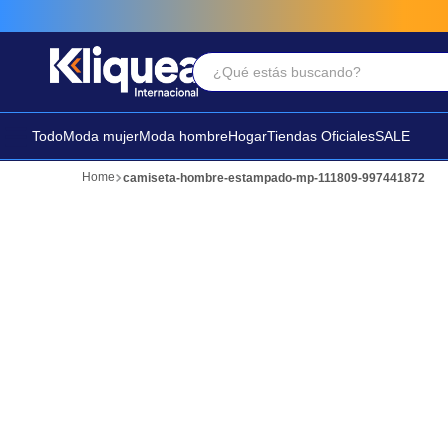
¿Qué estás buscando?
Términos Más Buscados
1
.
faldas
Todo
Moda mujer
Moda hombre
Hogar
Tiendas Oficiales
SALE
2
.
futbol
camiseta-hombre-estampado-mp-111809-997441872
3
.
sandalia